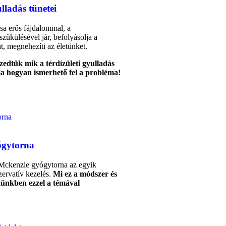
ulladás tünetei
ása erős fájdalommal, a
űkülésével jár, befolyásolja a
t, megnehezíti az életünket.
edtük mik a térdízületi gyulladás
ja hogyan ismerhető fel a probléma!
ógytorna
 Mckenzie gyógytorna az egyik
ervatív kezelés.
Mi ez a módszer és
ünkben ezzel a témával