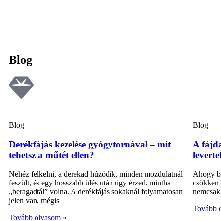
Blog
Blog
Blog
Derékfájás kezelése gyógytornával – mit
A fájd
tehetsz a műtét ellen?
leverte
Nehéz felkelni, a derekad húzódik, minden mozdulatnál
Ahogy be
feszült, és egy hosszabb ülés után úgy érzed, mintha
csökken 
„beragadtál” volna. A derékfájás sokaknál folyamatosan
nemcsak 
jelen van, mégis
Tovább 
Tovább olvasom »