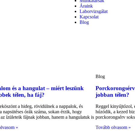
Munkatársak
Áraink
Laborvizsgálat
Kapcsolat
Blog
Blog
alom és a hangulat – miért leszünk
Porckorongsérv 
bbek télen, ha fáj?
jobban télen?
köszönt a hideg, rövidülnek a nappalok, és
Reggel kinyújtózol, é
a napsütéses órák száma, sokan érzik, hogy
húzódik, a kezed biz
az ízületeik fájnak jobban, hanem a hangulatuk is
porckorongsérv soksz
olvasom »
Tovább olvasom »