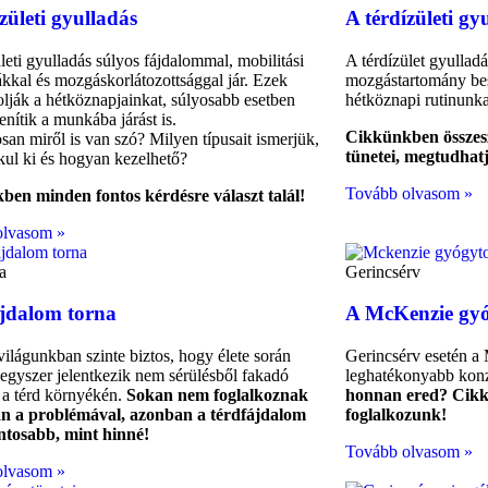
zületi gyulladás
A térdízületi gy
leti gyulladás súlyos fájdalommal, mobilitási
A térdízület gyullad
kkal és mozgáskorlátozottsággal jár. Ezek
mozgástartomány besz
olják a hétköznapjainkat, súlyosabb esetben
hétköznapi rutinunka
lenítik a munkába járást is.
Cikkünkben összesz
san miről is van szó? Milyen típusait ismerjük,
tünetei, megtudhat
akul ki és hogyan kezelhető?
Tovább olvasom »
en minden fontos kérdésre választ talál!
olvasom »
a
Gerincsérv
jdalom torna
A McKenzie gy
ilágunkban szinte biztos, hogy élete során
Gerincsérv esetén a
 egyszer jelentkezik nem sérülésből fakadó
leghatékonyabb konz
 a térd környékén.
Sokan nem foglalkoznak
honnan ered? Cikk
n a problémával, azonban a térdfájdalom
foglalkozunk!
ntosabb, mint hinné!
Tovább olvasom »
olvasom »