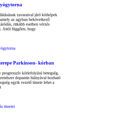
gyógytorna
llátásának zavaraival járó kórképek
, amely az agyban bekövetkező
záródás, ritkább esetben vérzés
. Attól függően, hogy
zerepe Parkinson- kórban
 progresszív kórlefolyású betegség,
grendszer dopamin hiányával hozható
egség egyik vezető tünete lehet a
t