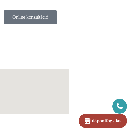
Online konzultáció
Időpontfoglalás