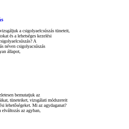
ás
zsgáljuk a csigolyaelcsúszás tüneteit,
okat és a lehetséges kezelési
csigolyaelcsúszás? A
ás néven csigolyacsúszás
yan állapot,
zletesen bemutatjuk az
ikat, tüneteiket, vizsgálati módszereit
lési lehetőségeket. Mi az agydaganat?
 elváltozás az agyban,