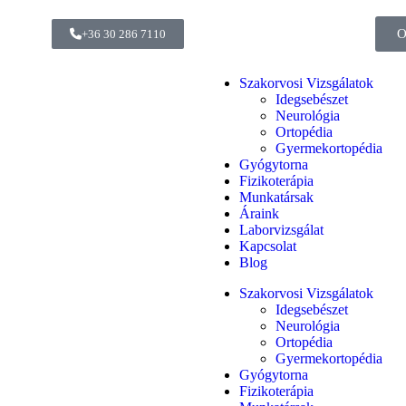
O
+36 30 286 7110
Szakorvosi Vizsgálatok
Idegsebészet
Neurológia
Ortopédia
Gyermekortopédia
Gyógytorna
Fizikoterápia
Munkatársak
Áraink
Laborvizsgálat
Kapcsolat
Blog
Szakorvosi Vizsgálatok
Idegsebészet
Neurológia
Ortopédia
Gyermekortopédia
Gyógytorna
Fizikoterápia