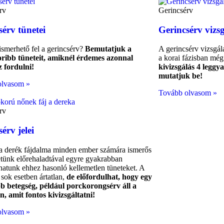
rv
Gerincsérv
sérv tünetei
Gerincsérv vizsg
smerhető fel a gerincsérv?
Bemutatjuk a
A gerincsérv vizsgál
ribb tüneteit, amiknél érdemes azonnal
a korai fázisban még
 fordulni!
kivizsgálás 4 leggy
mutatjuk be!
olvasom »
Tovább olvasom »
rv
érv jelei
 a derék fájdalma minden ember számára ismerős
letünk előrehaladtával egyre gyakrabban
lhatunk ehhez hasonló kellemetlen tüneteket. A
 sok esetben ártatlan,
de előfordulhat, hogy egy
b betegség, például porckorongsérv áll a
n, amit fontos kivizsgáltatni!
olvasom »