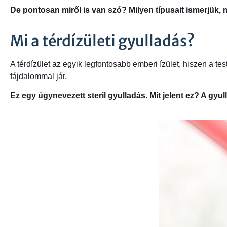
De pontosan miről is van szó? Milyen típusait ismerjük, 
Mi a térdízületi gyulladás?
A térdízület az egyik legfontosabb emberi ízület, hiszen a tes
fájdalommal jár.
Ez egy úgynevezett steril gyulladás. Mit jelent ez? A gyulla