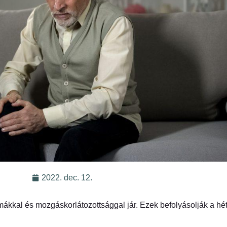
2022. dec. 12.
lémákkal és mozgáskorlátozottsággal jár. Ezek befolyásolják a h