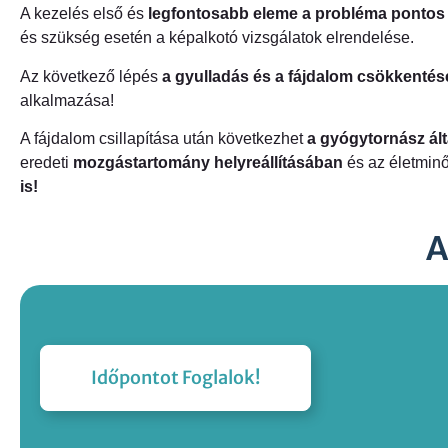
A kezelés első és
legfontosabb eleme a probléma ponto
és szükség esetén a képalkotó vizsgálatok elrendelése.
Az következő lépés
a gyulladás és a fájdalom csökkentés
alkalmazása!
A fájdalom csillapítása után következhet
a gyógytornász álta
eredeti
mozgástartomány helyreállításában
és az életmin
is!
A
Időpontot Foglalok!