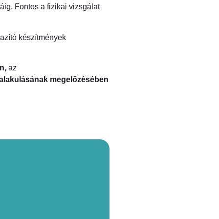
dáig. Fontos a fizikai vizsgálat
lazító készítmények
n,
az
kialakulásának megelőzésében