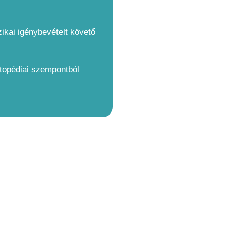
zikai igénybevételt követő
ortopédiai szempontból