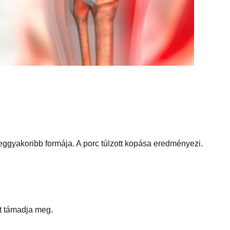
 leggyakoribb formája. A porc túlzott kopása eredményezi.
t támadja meg.