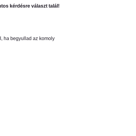
os kérdésre választ talál!
áll, ha begyullad az komoly