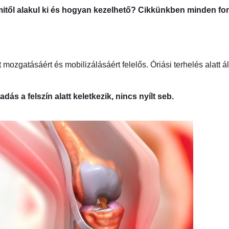
mitől alakul ki és hogyan kezelhető? Cikkünkben minden font
t mozgatásáért és mobilizálásáért felelős. Óriási terhelés alatt 
dás a felszín alatt keletkezik, nincs nyílt seb.