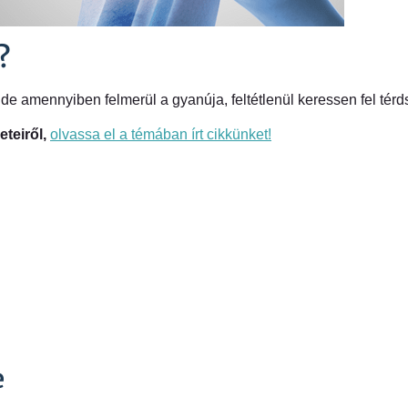
?
amennyiben felmerül a gyanúja, feltétlenül keressen fel térds
eteiről,
olvassa el a témában írt cikkünket!
e