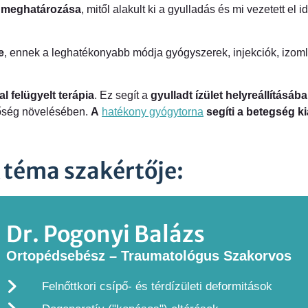
s meghatározása
, mitől alakult ki a gyulladás és mi vezetett el i
e
, ennek a leghatékonyabb módja gyógyszerek, injekciók, izom
l felügyelt terápia
. Ez segít a
gyulladt ízület helyreállításába
őség növelésében.
A
hatékony gyógytorna
segíti a betegség 
 téma szakértője:
Dr. Pogonyi Balázs
Ortopédsebész – Traumatológus Szakorvos
Felnőttkori csípő- és térdízületi deformitások