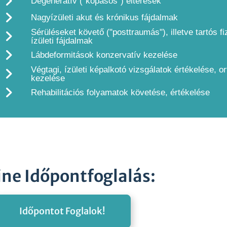
Degeneratív ("kopásos") eltérések​
Nagyízületi akut és krónikus fájdalmak​
Sérüléseket követő ("posttraumás"), illetve tartós fi
ízületi fájdalmak​
Lábdeformitások konzervatív kezelése​
Végtagi, ízületi képalkotó vizsgálatok értékelése, 
kezelése​
Rehabilitációs folyamatok követése, értékelése​
ine Időpontfoglalás:
Időpontot Foglalok!