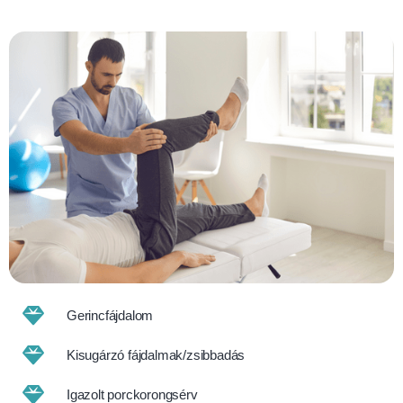
Gerincfájdalom
Kisugárzó fájdalmak/zsibbadás
Igazolt porckorongsérv