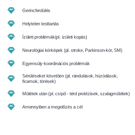
Gerincferdülés
Helytelen testtartás
Ízületi problémák(pl. ízületi kopás)
Neurológiai kórképek (pl. stroke, Parkinson-kór, SM)
Egyensúly-koordinációs problémák
Sérüléseket követően (pl. rándulások, húzódások,
ficamok, törések)
Műtétek után (pl. csípő - térd protézisek, szalagműtétek)
Amennyiben a megelőzés a cél