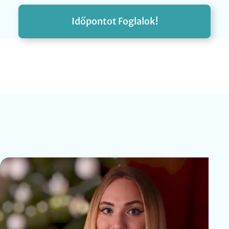
Időpontot Foglalok!