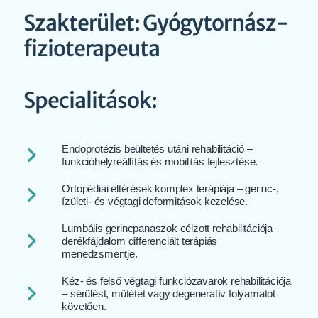
Szakterület: Gyógytornász-
fizioterapeuta
Specialitások:
Endoprotézis beültetés utáni rehabilitáció –
funkcióhelyreállítás és mobilitás fejlesztése.
Ortopédiai eltérések komplex terápiája – gerinc-,
ízületi- és végtagi deformitások kezelése.
Lumbális gerincpanaszok célzott rehabilitációja –
derékfájdalom differenciált terápiás
menedzsmentje.
Kéz- és felső végtagi funkciózavarok rehabilitációja
– sérülést, műtétet vagy degeneratív folyamatot
követően.