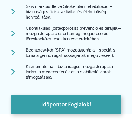
Szívinfarktus illetve Stroke utáni rehabilitáció –
biztonságos fizikai aktivitás és életminőség
helyreállítása.
Csontritkulás (osteoporosis) prevenció és terápia –
mozgásterápia a csonttömeg megőrzése és
töréskockázat csökkentése érdekében.
Bechterew-kór (SPA) mozgásterápia – speciális
torna a gerinc rugalmasságának megőrzéséért.
Kismamatorna – biztonságos mozgásterápia a
tartás, a medencefenék és a stabilizáló izmok
támogatására.
Időpontot Foglalok!