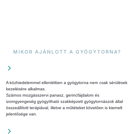
MIKOR AJÁNLOTT A GYÓGYTORNA?
A közhiedelemmel ellentétben a gyógytorna nem csak sérülések
kezelésére alkalmas.
Számos mozgásszervi panasz, gerincfájdalom és
izomgyengeség gyógyítható szakképzett gyógytornászok által
összeállított terápiával, illetve a műtéteket követően is kiemelt
jelentősége van.