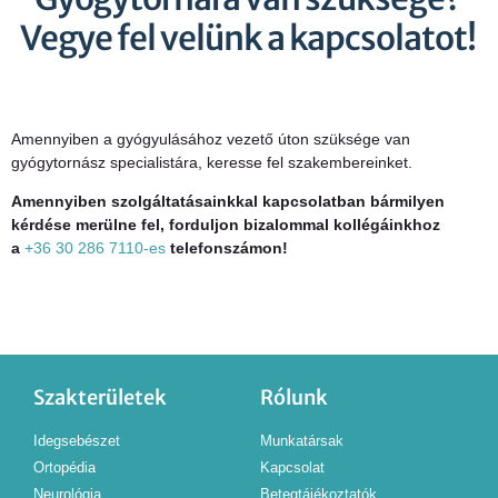
Vegye fel velünk a kapcsolatot!
Amennyiben a gyógyulásához vezető úton szüksége van
gyógytornász specialistára, keresse fel szakembereinket.
Amennyiben szolgáltatásainkkal kapcsolatban bármilyen
kérdése merülne fel, forduljon bizalommal kollégáinkhoz
a
+36 30 286 7110-es
telefonszámon!
Szakterületek
Rólunk
Idegsebészet
Munkatársak
Ortopédia
Kapcsolat
Neurológia
Betegtájékoztatók