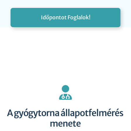
Időpontot Foglalok!
A gyógytorna állapotfelmérés
menete