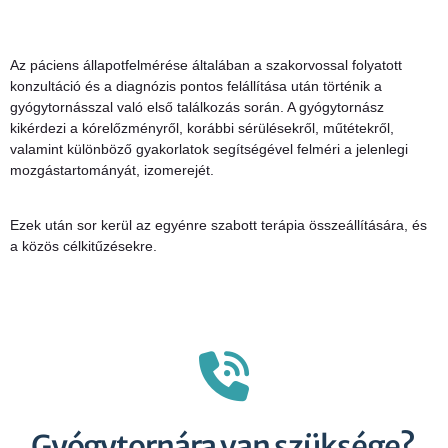
Az páciens állapotfelmérése általában a szakorvossal folyatott
konzultáció és a diagnózis pontos felállítása után történik a
gyógytornásszal való első találkozás során. A gyógytornász
kikérdezi a kórelőzményről, korábbi sérülésekről, műtétekről,
valamint különböző gyakorlatok segítségével felméri a jelenlegi
mozgástartományát, izomerejét.
Ezek után sor kerül az egyénre szabott terápia összeállítására, és
a közös célkitűzésekre.
Gyógytornára van szüksége?