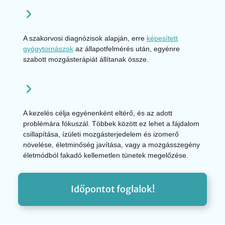
A szakorvosi diagnózisok alapján, erre
képesített
gyógytornászok
az állapotfelmérés után, egyénre
szabott mozgásterápiát állítanak össze.
A kezelés célja egyénenként eltérő, és az adott
problémára fókuszál. Többek között ez lehet a fájdalom
csillapítása, ízületi mozgásterjedelem és izomerő
növelése, életminőség javítása, vagy a mozgásszegény
életmódból fakadó kellemetlen tünetek megelőzése.
Időpontot foglalok!