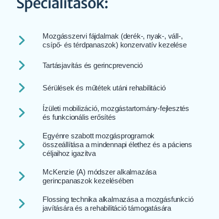
Specialitások:
Mozgásszervi fájdalmak (derék-, nyak-, váll-,
csípő- és térdpanaszok) konzervatív kezelése
Tartásjavítás és gerincprevenció
Sérülések és műtétek utáni rehabilitáció
Ízületi mobilizáció, mozgástartomány-fejlesztés
és funkcionális erősítés
Egyénre szabott mozgásprogramok
összeállítása a mindennapi élethez és a páciens
céljaihoz igazítva
McKenzie (A) módszer alkalmazása
gerincpanaszok kezelésében
Flossing technika alkalmazása a mozgásfunkció
javítására és a rehabilitáció támogatására