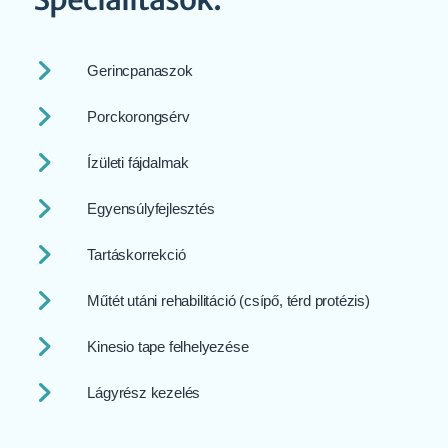
Gerincpanaszok
Porckorongsérv
Ízületi fájdalmak
Egyensúlyfejlesztés
Tartáskorrekció
Műtét utáni rehabilitáció (csípő, térd protézis)
Kinesio tape felhelyezése
Lágyrész kezelés