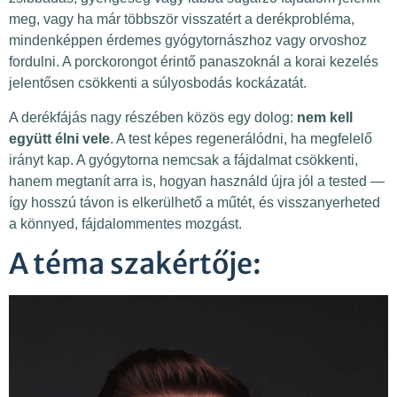
meg, vagy ha már többször visszatért a derékprobléma,
mindenképpen érdemes gyógytornászhoz vagy orvoshoz
fordulni. A porckorongot érintő panaszoknál a korai kezelés
jelentősen csökkenti a súlyosbodás kockázatát.
A derékfájás nagy részében közös egy dolog:
nem kell
együtt élni vele
. A test képes regenerálódni, ha megfelelő
irányt kap. A gyógytorna nemcsak a fájdalmat csökkenti,
hanem megtanít arra is, hogyan használd újra jól a tested —
így hosszú távon is elkerülhető a műtét, és visszanyerheted
a könnyed, fájdalommentes mozgást.
A téma szakértője: