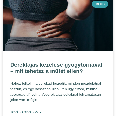
BLOG
Derékfájás kezelése gyógytornával
– mit tehetsz a műtét ellen?
Nehéz felkelni, a derekad húzódik, minden mozdulatnál
feszült, és egy hosszabb ülés után úgy érzed, mintha
„beragadtál” volna. A derékfájás sokaknál folyamatosan
jelen van, mégis
TOVÁBB OLVASOM »