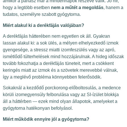
amikor a panasz már a mindennapok részévé válik. Jó hír,
hogy a legtöbb esetben
nem a műtét a megoldás
, hanem a
tudatos, személyre szabott gyógytorna.
Miért alakul ki a derékfájás valójában?
A derékfájás hátterében nem egyetlen ok áll. Gyakran
lassan alakul ki: a sok ülés, a mélyen elhelyezkedő izmok
gyengesége, a stressz miatti izomfeszülés vagy az apró,
ismétlődő túlterhelések mind hozzájárulnak. A hideg időszak
tovább fokozhatja a derékfájás tüneteit, mert a csökkent
keringés miatt az izmok és a szövetek merevebbé válnak,
így a meglévő probléma könnyebben felerősödik.
Sokaknál a kezdődő porckorong-előboltosulás, a medence
körüli izomegyensúly felborulása vagy az SI-ízület blokkja
áll a háttérben — ezek mind olyan állapotok, amelyeket a
gyógytorna hatékonyan befolyásol.
Miért működik ennyire jól a gyógytorna?