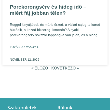
Porckorongsérv és hideg idő –
miért fáj jobban télen?
Reggel kinyújtózol, és máris érzed: a vállad sajog, a karod
húzódik, a kezed bizsereg. Ismerős? A nyaki
porckorongsérv sokszor lappangva van jelen, és a hideg
TOVÁBB OLVASOM »
NOVEMBER 12, 2025
« ELŐZŐ
KÖVETKEZŐ »
Szakterületek
Rólunk