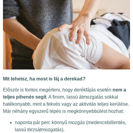
Mit tehetsz, ha most is fáj a derekad?
Először is fontos megérteni, hogy derékfájás esetén
nem a
teljes pihenés segít
. A finom, lassú átmozgatás sokkal
hatékonyabb, mint a fekvés vagy az aktivitás teljes kerülése.
Már néhány egyszerű lépés is megkönnyebbülést hozhat:
naponta pár perc könnyű mozgás (medencebillentés,
lassú törzsátmozgatás),