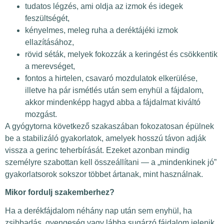
tudatos légzés, ami oldja az izmok és idegek
feszültségét,
kényelmes, meleg ruha a deréktájéki izmok
ellazításához,
rövid séták, melyek fokozzák a keringést és csökkentik
a merevséget,
fontos a hirtelen, csavaró mozdulatok elkerülése,
illetve ha pár ismétlés után sem enyhül a fájdalom,
akkor mindenképp hagyd abba a fájdalmat kiváltó
mozgást.
A gyógytorna következő szakaszában fokozatosan épülnek
be a stabilizáló gyakorlatok, amelyek hosszú távon adják
vissza a gerinc teherbírását. Ezeket azonban mindig
személyre szabottan kell összeállítani — a „mindenkinek jó”
gyakorlatsorok sokszor többet ártanak, mint használnak.
Mikor fordulj szakemberhez?
Ha a derékfájdalom néhány nap után sem enyhül, ha
zsibbadás, gyengeség vagy lábba sugárzó fájdalom jelenik