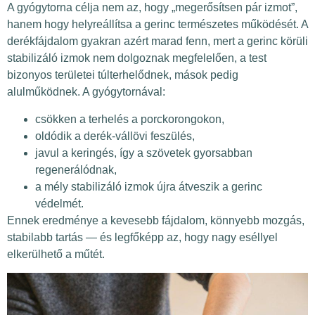
A gyógytorna célja nem az, hogy „megerősítsen pár izmot”,
hanem hogy helyreállítsa a gerinc természetes működését. A
derékfájdalom gyakran azért marad fenn, mert a gerinc körüli
stabilizáló izmok nem dolgoznak megfelelően, a test
bizonyos területei túlterhelődnek, mások pedig
alulműködnek. A gyógytornával:
csökken a terhelés a porckorongokon,
oldódik a derék-vállövi feszülés,
javul a keringés, így a szövetek gyorsabban
regenerálódnak,
a mély stabilizáló izmok újra átveszik a gerinc
védelmét.
Ennek eredménye a kevesebb fájdalom, könnyebb mozgás,
stabilabb tartás — és legfőképp az, hogy nagy eséllyel
elkerülhető a műtét.