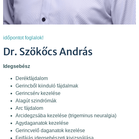
időpontot foglalok!
Dr. Szökőcs András
Idegsebész
Derékfájdalom
Gerincből kiinduló fájdalmak
Gerincsérv kezelése
Alagút szindrómák
Arc fájdalom
Arcidegzsába kezelése (trigeminus neuralgia)
Agydaganatok kezelése
Gerincvelő daganatok kezelése
Fejfájás idegsebészeti kivizsgálása