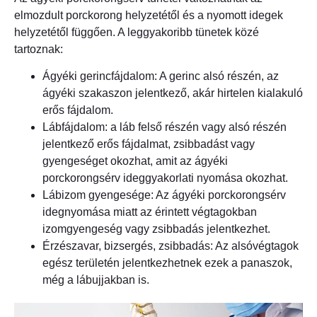
elmozdult porckorong helyzetétől és a nyomott idegek
helyzetétől függően. A leggyakoribb tünetek közé
tartoznak:
Ágyéki gerincfájdalom: A gerinc alsó részén, az
ágyéki szakaszon jelentkező, akár hirtelen kialakuló
erős fájdalom.
Lábfájdalom: a láb felső részén vagy alsó részén
jelentkező erős fájdalmat, zsibbadást vagy
gyengeséget okozhat, amit az ágyéki
porckorongsérv ideggyakorlati nyomása okozhat.
Lábizom gyengesége: Az ágyéki porckorongsérv
idegnyomása miatt az érintett végtagokban
izomgyengeség vagy zsibbadás jelentkezhet.
Érzészavar, bizsergés, zsibbadás: Az alsóvégtagok
egész területén jelentkezhetnek ezek a panaszok,
még a lábujjakban is.