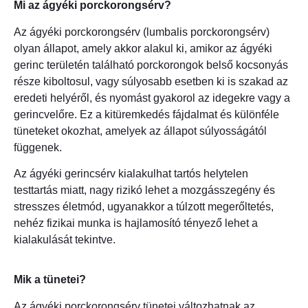
Mi az ágyéki porckorongsérv?
Az ágyéki porckorongsérv (lumbalis porckorongsérv)
olyan állapot, amely akkor alakul ki, amikor az ágyéki
gerinc területén található porckorongok belső kocsonyás
része kiboltosul, vagy súlyosabb esetben ki is szakad az
eredeti helyéről, és nyomást gyakorol az idegekre vagy a
gerincvelőre. Ez a kitüremkedés fájdalmat és különféle
tüneteket okozhat, amelyek az állapot súlyosságától
függenek.
Az ágyéki gerincsérv kialakulhat tartós helytelen
testtartás miatt, nagy rizikó lehet a mozgásszegény és
stresszes életmód, ugyanakkor a túlzott megerőltetés,
nehéz fizikai munka is hajlamosító tényező lehet a
kialakulását tekintve.
Mik a tünetei?
Az ágyéki porckorongsérv tünetei változhatnak az