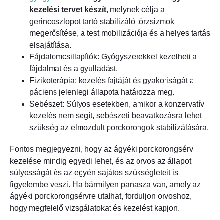
kezelési tervet készít
, melynek célja a
gerincoszlopot tartó stabilizáló törzsizmok
megerősítése, a test mobilizációja és a helyes tartás
elsajátítása.
Fájdalomcsillapítók: Gyógyszerekkel kezelheti a
fájdalmat és a gyulladást.
Fizikoterápia: kezelés fajtáját és gyakoriságát a
páciens jelenlegi állapota határozza meg.
Sebészet: Súlyos esetekben, amikor a konzervatív
kezelés nem segít, sebészeti beavatkozásra lehet
szükség az elmozdult porckorongok stabilizálására.
Fontos megjegyezni, hogy az ágyéki porckorongsérv
kezelése mindig egyedi lehet, és az orvos az állapot
súlyosságát és az egyén sajátos szükségleteit is
figyelembe veszi. Ha bármilyen panasza van, amely az
ágyéki porckorongsérvre utalhat, forduljon orvoshoz,
hogy megfelelő vizsgálatokat és kezelést kapjon.