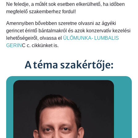
Ne feledje, a műtét sok esetben elkerülhető, ha időben
megfelelő szakemberhez fordul!
Amennyiben bővebben szeretne olvasni az ágyéki
gerincet érintő bántalmakról és azok konzervatív kezelési
lehetőségeiről, olvassa el
ÜLŐMUNKA- LUMBALIS
GERIN
C c. cikkünket is.
A téma szakértője: