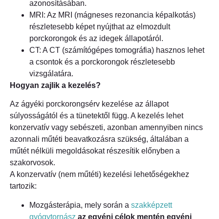
azonosításában.
MRI: Az MRI (mágneses rezonancia képalkotás)
részletesebb képet nyújthat az elmozdult
porckorongok és az idegek állapotáról.
CT: A CT (számítógépes tomográfia) hasznos lehet
a csontok és a porckorongok részletesebb
vizsgálatára.
Hogyan zajlik a kezelés?
Az ágyéki porckorongsérv kezelése az állapot
súlyosságától és a tünetektől függ. A kezelés lehet
konzervatív vagy sebészeti, azonban amennyiben nincs
azonnali műtéti beavatkozásra szükség, általában a
műtét nélküli megoldásokat részesítik előnyben a
szakorvosok.
A konzervatív (nem műtéti) kezelési lehetőségekhez
tartozik:
Mozgásterápia, mely során a
szakképzett
gyógytornász
az egyéni célok mentén egyéni