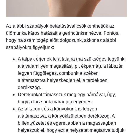
Az alábbi szabályok betartásával csökkenthetjük az
ülőmunka káros hatásait a gerincünkre nézve. Fontos,
hogy ha számítógép előtt dolgozunk, akkor az alábbi
szabályokra figyeljünk:
A talpak érjenek le a talajra (ha szükséges tegyünk
alá valamilyen magasítást, pl. ékpárnát), a lábszár
legyen függőleges, combunk a széken
alátámasztva helyezkedjen el, a térdekben
derékszög.
Derekunkat támasszuk meg egy párnával, úgy,
hogy a törzsünk maradjon egyenes.
Az alkarunk és a könyökünk is legyen
alátámasztva, a könyökízületben derékszög. A
billentyűzetet és egeret abban a magasságban
helyezzük el, hogy ezt a helyzetet megtartva tudjuk