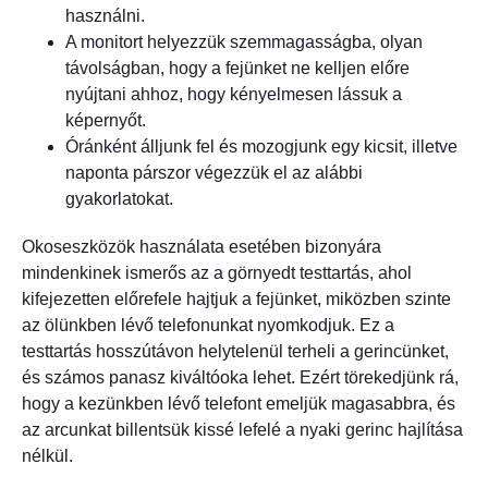
használni.
A monitort helyezzük szemmagasságba, olyan
távolságban, hogy a fejünket ne kelljen előre
nyújtani ahhoz, hogy kényelmesen lássuk a
képernyőt.
Óránként álljunk fel és mozogjunk egy kicsit, illetve
naponta párszor végezzük el az alábbi
gyakorlatokat.
Okoseszközök használata esetében bizonyára
mindenkinek ismerős az a görnyedt testtartás, ahol
kifejezetten előrefele hajtjuk a fejünket, miközben szinte
az ölünkben lévő telefonunkat nyomkodjuk. Ez a
testtartás hosszútávon helytelenül terheli a gerincünket,
és számos panasz kiváltóoka lehet. Ezért törekedjünk rá,
hogy a kezünkben lévő telefont emeljük magasabbra, és
az arcunkat billentsük kissé lefelé a nyaki gerinc hajlítása
nélkül.