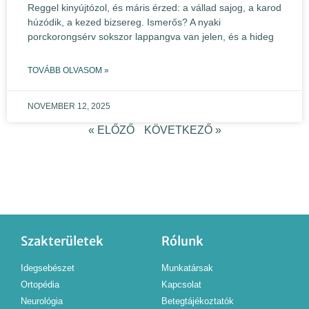
Reggel kinyújtózol, és máris érzed: a vállad sajog, a karod
húzódik, a kezed bizsereg. Ismerős? A nyaki
porckorongsérv sokszor lappangva van jelen, és a hideg
TOVÁBB OLVASOM »
NOVEMBER 12, 2025
« ELŐZŐ
KÖVETKEZŐ »
Szakterületek
Rólunk
Idegsebészet
Munkatársak
Ortopédia
Kapcsolat
Neurológia
Betegtájékoztatók