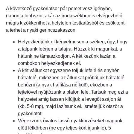
A következő gyakorlatsor pár percet vesz igénybe,
naponta többször, akár az irodaszékben is elvégezhető,
mégis kizökkenthet a helytelen testtartásból és csökkenti
a terhet a nyaki gerincszakaszon.
Helyezkedjünk el kényelmesen a széken, úgy, hogy
a talpunk leérjen a talajra. Húzzuk ki magunkat, a
hátunk ne támaszkodjon. A két kezünk lazán a
combokon helyezkedjenek el.
A két vállunkat egyszerre toljuk lefelé és enyhén
hátrafelé, miközben az állunkat próbáljuk hátrafelé
behúzni (a nyak hajlítása nélkül!), eközben a
fejtetővel nyújtózunk a plafon felé. Tartsuk meg ezt a
helyzetet amíg lassan kifújjuk a levegőt szájon át
(kb. 5-8 mp), majd lazítsunk el. Ismételjük ötször a
gyakorlatot.
Végezzünk óvatos lassú nyakkörzéseket magunk
előtt félkörben (ne egy teljes kört írjunk le), 5