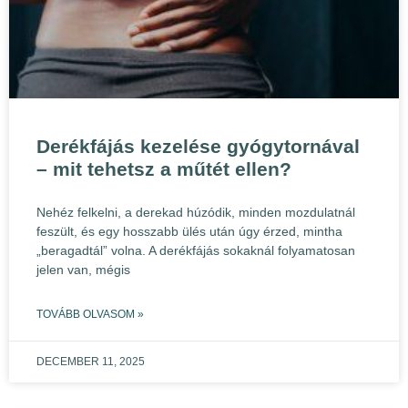
Derékfájás kezelése gyógytornával
– mit tehetsz a műtét ellen?
Nehéz felkelni, a derekad húzódik, minden mozdulatnál
feszült, és egy hosszabb ülés után úgy érzed, mintha
„beragadtál” volna. A derékfájás sokaknál folyamatosan
jelen van, mégis
TOVÁBB OLVASOM »
DECEMBER 11, 2025