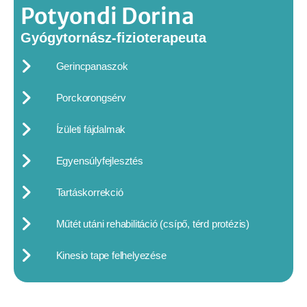
Potyondi Dorina
Gyógytornász-fizioterapeuta
Gerincpanaszok
Porckorongsérv
Ízületi fájdalmak
Egyensúlyfejlesztés
Tartáskorrekció
Műtét utáni rehabilitáció (csípő, térd protézis)
Kinesio tape felhelyezése