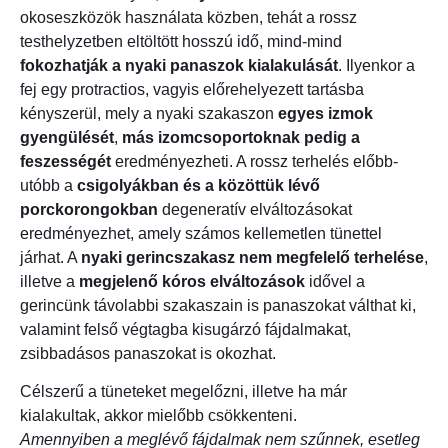
okoseszközök használata közben, tehát a rossz
testhelyzetben eltöltött hosszú idő, mind-mind
fokozhatják a nyaki panaszok kialakulását
. Ilyenkor a
fej egy protractios, vagyis előrehelyezett tartásba
kényszerül, mely a nyaki szakaszon
egyes izmok
gyengülését
,
más izomcsoportoknak pedig a
feszességét
eredményezheti. A rossz terhelés előbb-
utóbb a
csigolyákban és a közöttük lévő
porckorongokban
degeneratív elváltozásokat
eredményezhet, amely számos kellemetlen tünettel
járhat. A
nyaki gerincszakasz nem megfelelő terhelése
,
illetve a
megjelenő kóros elváltozások
idővel a
gerincünk távolabbi szakaszain is panaszokat válthat ki,
valamint felső végtagba kisugárzó fájdalmakat,
zsibbadásos panaszokat is okozhat.
Célszerű a tüneteket megelőzni, illetve ha már
kialakultak, akkor mielőbb csökkenteni.
Amennyiben a meglévő fájdalmak nem szűnnek, esetleg