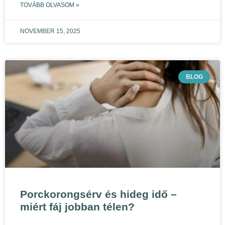
TOVÁBB OLVASOM »
NOVEMBER 15, 2025
BLOG
Porckorongsérv és hideg idő –
miért fáj jobban télen?