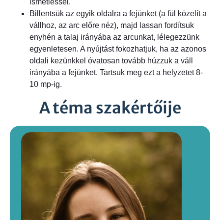
ismétléssel.
Billentsük az egyik oldalra a fejünket (a fül közelít a
vállhoz, az arc előre néz), majd lassan fordítsuk
enyhén a talaj irányába az arcunkat, lélegezzünk
egyenletesen. A nyújtást fokozhatjuk, ha az azonos
oldali kezünkkel óvatosan tovább húzzuk a váll
irányába a fejünket. Tartsuk meg ezt a helyzetet 8-
10 mp-ig.
A téma szakértőije