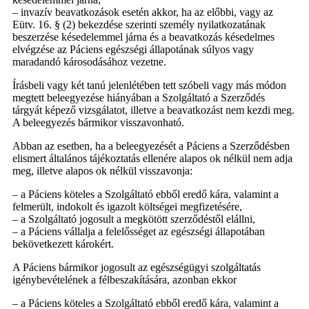
– invazív beavatkozások esetén akkor, ha az előbbi, vagy az
Eütv. 16. § (2) bekezdése szerinti személy nyilatkozatának
beszerzése késedelemmel járna és a beavatkozás késedelmes
elvégzése az Páciens egészségi állapotának súlyos vagy
maradandó károsodásához vezetne.
Írásbeli vagy két tanú jelenlétében tett szóbeli vagy más módon
megtett beleegyezése hiányában a Szolgáltató a Szerződés
tárgyát képező vizsgálatot, illetve a beavatkozást nem kezdi meg.
A beleegyezés bármikor visszavonható.
Abban az esetben, ha a beleegyezését a Páciens a Szerződésben
elismert általános tájékoztatás ellenére alapos ok nélkül nem adja
meg, illetve alapos ok nélkül visszavonja:
– a Páciens köteles a Szolgáltató ebből eredő kára, valamint a
felmerült, indokolt és igazolt költségei megfizetésére,
– a Szolgáltató jogosult a megkötött szerződéstől elállni,
– a Páciens vállalja a felelősséget az egészségi állapotában
bekövetkezett károkért.
A Páciens bármikor jogosult az egészségügyi szolgáltatás
igénybevételének a félbeszakítására, azonban ekkor
– a Páciens köteles a Szolgáltató ebből eredő kára, valamint a