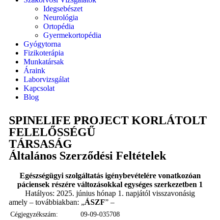
Idegsebészet
Neurológia
Ortopédia
Gyermekortopédia
Gyógytorna
Fizikoterápia
Munkatársak
Áraink
Laborvizsgálat
Kapcsolat
Blog
SPINELIFE PROJECT KORLÁTOLT
FELELŐSSÉGŰ
TÁRSASÁG
Általános Szerződési Feltételek
Egészségügyi szolgáltatás igénybevételére vonatkozóan
páciensek részére
változásokkal egységes szerkezetben 1
Hatályos: 2025. június hónap 1. napjától visszavonásig
amely – továbbiakban: „
ÁSZF
” –
Cégjegyzékszám:
09-09-035708