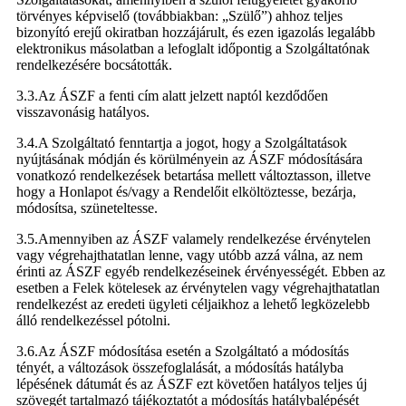
törvényes képviselő (továbbiakban: „Szülő”) ahhoz teljes
bizonyító erejű okiratban hozzájárult, és ezen igazolás legalább
elektronikus másolatban a lefoglalt időpontig a Szolgáltatónak
rendelkezésére bocsátották.
3.3.Az ÁSZF a fenti cím alatt jelzett naptól kezdődően
visszavonásig hatályos.
3.4.A Szolgáltató fenntartja a jogot, hogy a Szolgáltatások
nyújtásának módján és körülményein az ÁSZF módosítására
vonatkozó rendelkezések betartása mellett változtasson, illetve
hogy a Honlapot és/vagy a Rendelőit elköltöztesse, bezárja,
módosítsa, szüneteltesse.
3.5.Amennyiben az ÁSZF valamely rendelkezése érvénytelen
vagy végrehajthatatlan lenne, vagy utóbb azzá válna, az nem
érinti az ÁSZF egyéb rendelkezéseinek érvényességét. Ebben az
esetben a Felek kötelesek az érvénytelen vagy végrehajthatatlan
rendelkezést az eredeti ügyleti céljaikhoz a lehető legközelebb
álló rendelkezéssel pótolni.
3.6.Az ÁSZF módosítása esetén a Szolgáltató a módosítás
tényét, a változások összefoglalását, a módosítás hatályba
lépésének dátumát és az ÁSZF ezt követően hatályos teljes új
szövegét tartalmazó tájékoztatót a módosítás hatálybalépését