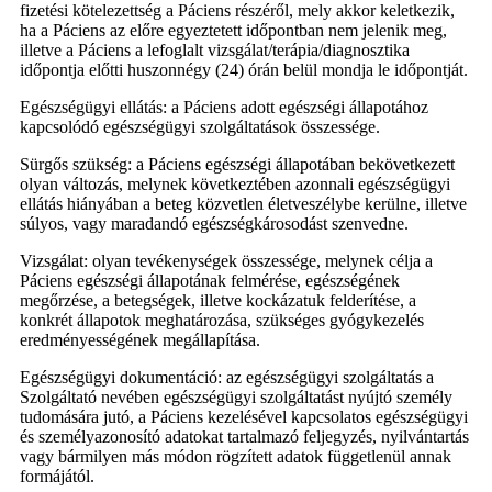
fizetési kötelezettség a Páciens részéről, mely akkor keletkezik,
ha a Páciens az előre egyeztetett időpontban nem jelenik meg,
illetve a Páciens a lefoglalt vizsgálat/terápia/diagnosztika
időpontja előtti huszonnégy (24) órán belül mondja le időpontját.
Egészségügyi ellátás: a Páciens adott egészségi állapotához
kapcsolódó egészségügyi szolgáltatások összessége.
Sürgős szükség: a Páciens egészségi állapotában bekövetkezett
olyan változás, melynek következtében azonnali egészségügyi
ellátás hiányában a beteg közvetlen életveszélybe kerülne, illetve
súlyos, vagy maradandó egészségkárosodást szenvedne.
Vizsgálat: olyan tevékenységek összessége, melynek célja a
Páciens egészségi állapotának felmérése, egészségének
megőrzése, a betegségek, illetve kockázatuk felderítése, a
konkrét állapotok meghatározása, szükséges gyógykezelés
eredményességének megállapítása.
Egészségügyi dokumentáció: az egészségügyi szolgáltatás a
Szolgáltató nevében egészségügyi szolgáltatást nyújtó személy
tudomására jutó, a Páciens kezelésével kapcsolatos egészségügyi
és személyazonosító adatokat tartalmazó feljegyzés, nyilvántartás
vagy bármilyen más módon rögzített adatok függetlenül annak
formájától.