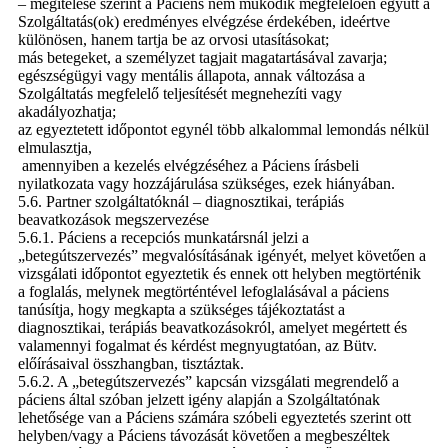
– megítélése szerint a Páciens nem működik megfelelően együtt a
Szolgáltatás(ok) eredményes elvégzése érdekében, ideértve
különösen, ha
nem tartja be az orvosi utasításokat;
más betegeket, a személyzet tagjait magatartásával zavarja;
egészségügyi vagy mentális állapota, annak változása a
Szolgáltatás megfelelő teljesítését megnehezíti vagy
akadályozhatja;
az egyeztetett időpontot egynél több alkalommal lemondás nélkül
elmulasztja,
amennyiben a kezelés elvégzéséhez a Páciens írásbeli
nyilatkozata vagy hozzájárulása szükséges, ezek hiányában.
5.6. Partner szolgáltatóknál – diagnosztikai, terápiás
beavatkozások megszervezése
5.6.1. Páciens a recepciós munkatársnál jelzi a
„betegútszervezés” megvalósításának igényét, melyet követően a
vizsgálati időpontot egyeztetik és ennek ott helyben megtörténik
a foglalás, melynek megtörténtével lefoglalásával a páciens
tanúsítja, hogy megkapta a szükséges tájékoztatást a
diagnosztikai, terápiás beavatkozásokról, amelyet megértett és
valamennyi fogalmat és kérdést megnyugtatóan, az Bütv.
előírásaival összhangban, tisztáztak.
5.6.2. A „betegútszervezés” kapcsán vizsgálati megrendelő a
páciens által szóban jelzett igény alapján a Szolgáltatónak
lehetősége van a Páciens számára szóbeli egyeztetés szerint ott
helyben/vagy a Páciens távozását követően a megbeszéltek