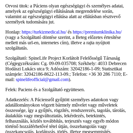
Orvosi titok: a Páciens olyan egészségügyi és személyes adatai,
amelyek az egészségügyi ellátásának megrendelése során,
valamint az egészségügyi ellátása alatt az ellátásban résztvevő
személyek tudomására jut.
Honlap:
https://turkizmedical.hu/
és
https://premiumklinika.hu/
(vagy a Szolgáltató döntése szerint, a Beteg előzetes értesítése
mellett más url-en, internetes cím), illetve a rajta nyújtott
szolgáltatás.
Szolgáltató: SpineLife Project Korlátolt Felelősségű Társaság
(Cégjegyzékszám: Cg. 09-09-035708; Székhely: 4033 Debrecen
Hodászi Lukács utca 9; Adószám: 32042186-1-09; Statisztikai
számjele: 32042186-8622-113-09.; Telefon: +36 30 286 7110; E-
mail:
spinelifeofficial@gmail.com
).
Felek: Paciens és a Szolgáltató együttesen.
Adatkezelés: A Páciensről gyűjtött személyes adatokon vagy
adatállományokon végzett bármely művelet vagy műveletek
összessége, így a gyűjtés, rögzítés, rendszerezés, tagolás, tárolás,
átalakítás vagy megváltoztatás, lekérdezés, betekintés,
felhasználás, közlés továbbítás, terjesztés vagy egyéb módon
történő hozzáférhetővé tétel útján, összehangolás vagy
összekapcsolás, korlátozás, törlés, illetve megsemmisítés.