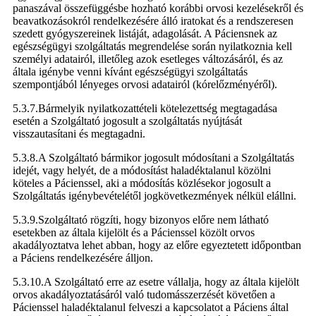
panaszával összefüggésbe hozható korábbi orvosi kezelésekről és
beavatkozásokról rendelkezésére álló iratokat és a rendszeresen
szedett gyógyszereinek listáját, adagolását. A Páciensnek az
egészségügyi szolgáltatás megrendelése során nyilatkoznia kell
személyi adatairól, illetőleg azok esetleges változásáról, és az
általa igénybe venni kívánt egészségügyi szolgáltatás
szempontjából lényeges orvosi adatairól (kórelőzményéről).
5.3.7.Bármelyik nyilatkozattételi kötelezettség megtagadása
esetén a Szolgáltató jogosult a szolgáltatás nyújtását
visszautasítani és megtagadni.
5.3.8.A Szolgáltató bármikor jogosult módosítani a Szolgáltatás
idejét, vagy helyét, de a módosítást haladéktalanul közölni
köteles a Pácienssel, aki a módosítás közlésekor jogosult a
Szolgáltatás igénybevételétől jogkövetkezmények nélkül elállni.
5.3.9.Szolgáltató rögzíti, hogy bizonyos előre nem látható
esetekben az általa kijelölt és a Pácienssel közölt orvos
akadályoztatva lehet abban, hogy az előre egyeztetett időpontban
a Páciens rendelkezésére álljon.
5.3.10.A Szolgáltató erre az esetre vállalja, hogy az általa kijelölt
orvos akadályoztatásáról való tudomásszerzését követően a
Pácienssel haladéktalanul felveszi a kapcsolatot a Páciens által