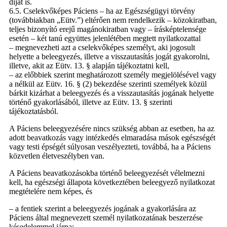
díját is.
6.5. Cselekvőképes Páciens – ha az Egészségügyi törvény
(továbbiakban „Eütv.”) eltérően nem rendelkezik – közokiratban,
teljes bizonyító erejű magánokiratban vagy – írásképtelensége
esetén – két tanú együttes jelenlétében megtett nyilatkozattal
– megnevezheti azt a cselekvőképes személyt, aki jogosult
helyette a beleegyezés, illetve a visszautasítás jogát gyakorolni,
illetve, akit az Eütv. 13. § alapján tájékoztatni kell,
– az előbbiek szerint meghatározott személy megjelölésével vagy
a nélkül az Eütv. 16. § (2) bekezdése szerinti személyek közül
bárkit kizárhat a beleegyezés és a visszautasítás jogának helyette
történő gyakorlásából, illetve az Eütv. 13. § szerinti
tájékoztatásból.
A Páciens beleegyezésére nincs szükség abban az esetben, ha az
adott beavatkozás vagy intézkedés elmaradása mások egészségét
vagy testi épségét súlyosan veszélyezteti, továbbá, ha a Páciens
közvetlen életveszélyben van.
A Páciens beavatkozásokba történő beleegyezését vélelmezni
kell, ha egészségi állapota következtében beleegyező nyilatkozat
megtételére nem képes, és
– a fentiek szerint a beleegyezés jogának a gyakorlására az
Páciens által megnevezett személ nyilatkozatának beszerzése
késedelemmel járna;