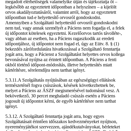
megadott elérhetőségek valamelyike útján és tájékoztatja őt –
legkésőbb az egyeztetett időpontban a helyszínen – a kijelölt
orvos akadályoztatásáról, valamint arról, hogy az egyeztetett
időpontban tud-e helyettesítő orvosról gondoskodni.
Amennyiben a Szolgáltató helyettesítő orvosról gondoskodni
nem tud, vagy annak személyét a Páciens nem fogadja el, a felek
új időpontot kötelesek egyeztetni. Kezelőorvos tartós távolléte-,
vagy abban az esetben, ha a Páciens ragaszkodik az eredeti
időpontjához, új időpontot nem fogad el, úgy az Eütv. 8. § (1)
bekezdés zárófordulatára hivatkozással a Szolgáltató fenntartja
jogát arra, hogy a Pácienst a Szolgáltatást helyettes orvos kollega
bevonásával nyújtsa az érintett időpontban. A Páciens a fenti
okból történő időpont-módosítás, illetve helyettesítés miatt
kártérítésre, sérelemdíjra nem tarthat igényt.
5.3.11.A Szolgáltatás nyújtásában az egészségügyi ellátások
természeténél fogva csúszások, késések következhetnek be,
melyet a Páciens az ÁSZF megismerésével tudomásul vesz. A
bekövetkező, 30 percet meghaladó csúszás esetén a Páciens
jogosult új időpontot kérni, de egyéb kártérítésre nem tarthat
igényt.
5.3.12. A Szolgáltató fenntartja jogát arra, hogy egyes
Szolgáltatásait érintően időszakos kedvezményeket nyújtson,
nyereményjátékot szervezzen, ajándékutalványokat, bérleteket