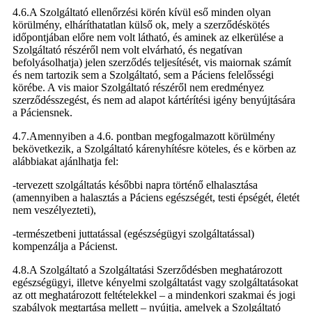
4.6.A Szolgáltató ellenőrzési körén kívül eső minden olyan
körülmény, elháríthatatlan külső ok, mely a szerződéskötés
időpontjában előre nem volt látható, és aminek az elkerülése a
Szolgáltató részéről nem volt elvárható, és negatívan
befolyásolhatja) jelen szerződés teljesítését, vis maiornak számít
és nem tartozik sem a Szolgáltató, sem a Páciens felelősségi
körébe. A vis maior Szolgáltató részéről nem eredményez
szerződésszegést, és nem ad alapot kártérítési igény benyújtására
a Páciensnek.
4.7.Amennyiben a 4.6. pontban megfogalmazott körülmény
bekövetkezik, a Szolgáltató kárenyhítésre köteles, és e körben az
alábbiakat ajánlhatja fel:
-tervezett szolgáltatás későbbi napra történő elhalasztása
(amennyiben a halasztás a Páciens egészségét, testi épségét, életét
nem veszélyezteti),
-természetbeni juttatással (egészségügyi szolgáltatással)
kompenzálja a Pácienst.
4.8.A Szolgáltató a Szolgáltatási Szerződésben meghatározott
egészségügyi, illetve kényelmi szolgáltatást vagy szolgáltatásokat
az ott meghatározott feltételekkel – a mindenkori szakmai és jogi
szabályok megtartása mellett – nyújtja, amelyek a Szolgáltató