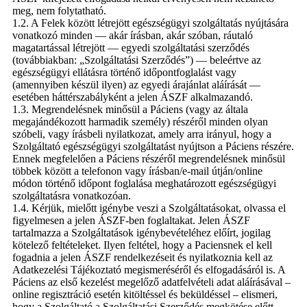
meg, nem folytatható.
1.2. A Felek között létrejött egészségügyi szolgáltatás nyújtására
vonatkozó minden — akár írásban, akár szóban, ráutaló
magatartással létrejött — egyedi szolgáltatási szerződés
(továbbiakban: „Szolgáltatási Szerződés”) — beleértve az
egészségügyi ellátásra történő időpontfoglalást vagy
(amennyiben készül ilyen) az egyedi árajánlat aláírását —
esetében háttérszabályként a jelen ÁSZF alkalmazandó.
1.3. Megrendelésnek minősül a Páciens (vagy az általa
megajándékozott harmadik személy) részéről minden olyan
szóbeli, vagy írásbeli nyilatkozat, amely arra irányul, hogy a
Szolgáltató egészségügyi szolgáltatást nyújtson a Páciens részére.
Ennek megfelelően a Páciens részéről megrendelésnek minősül
többek között a telefonon vagy írásban/e-mail útján/online
módon történő időpont foglalása meghatározott egészségügyi
szolgáltatásra vonatkozóan.
1.4. Kérjük, mielőtt igénybe veszi a Szolgáltatásokat, olvassa el
figyelmesen a jelen ÁSZF-ben foglaltakat. Jelen ÁSZF
tartalmazza a Szolgáltatások igénybevételéhez előírt, jogilag
kötelező feltételeket. Ilyen feltétel, hogy a Paciensnek el kell
fogadnia a jelen ÁSZF rendelkezéseit és nyilatkoznia kell az
Adatkezelési Tájékoztató megismeréséről és elfogadásáról is. A
Páciens az első kezelést megelőző adatfelvételi adat aláírásával –
online regisztráció esetén kitöltéssel és beküldéssel – elismeri,
hogy a Szolgáltató a Szolgáltatási Szerződés megkötése előtt