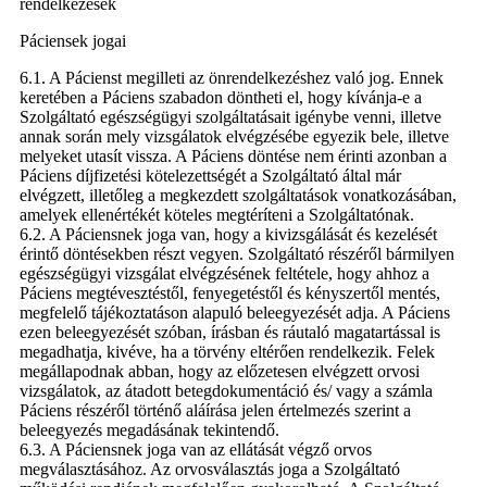
rendelkezések
Páciensek jogai
6.1. A Pácienst megilleti az önrendelkezéshez való jog. Ennek
keretében a Páciens szabadon döntheti el, hogy kívánja-e a
Szolgáltató egészségügyi szolgáltatásait igénybe venni, illetve
annak során mely vizsgálatok elvégzésébe egyezik bele, illetve
melyeket utasít vissza. A Páciens döntése nem érinti azonban a
Páciens díjfizetési kötelezettségét a Szolgáltató által már
elvégzett, illetőleg a megkezdett szolgáltatások vonatkozásában,
amelyek ellenértékét köteles megtéríteni a Szolgáltatónak.
6.2. A Páciensnek joga van, hogy a kivizsgálását és kezelését
érintő döntésekben részt vegyen. Szolgáltató részéről bármilyen
egészségügyi vizsgálat elvégzésének feltétele, hogy ahhoz a
Páciens megtévesztéstől, fenyegetéstől és kényszertől mentés,
megfelelő tájékoztatáson alapuló beleegyezését adja. A Páciens
ezen beleegyezését szóban, írásban és ráutaló magatartással is
megadhatja, kivéve, ha a törvény eltérően rendelkezik. Felek
megállapodnak abban, hogy az előzetesen elvégzett orvosi
vizsgálatok, az átadott betegdokumentáció és/ vagy a számla
Páciens részéről történő aláírása jelen értelmezés szerint a
beleegyezés megadásának tekintendő.
6.3. A Páciensnek joga van az ellátását végző orvos
megválasztásához. Az orvosválasztás joga a Szolgáltató