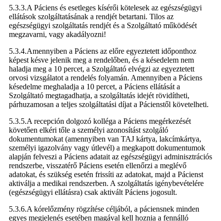
5.3.3.A Páciens és esetleges kísérői kötelesek az egészségügyi
ellátások szolgáltatásának a rendjét betartani. Tilos az
egészségügyi szolgáltatás rendjét és a Szolgáltató működését
megzavarni, vagy akadályozni!
5.3.4.Amennyiben a Páciens az előre egyeztetett időponthoz
képest késve jelenik meg a rendelőben, és a késedelem nem
haladja meg a 10 percet, a Szolgáltató elvégzi az egyeztetett
orvosi vizsgálatot a rendelés folyamán. Amennyiben a Páciens
késedelme meghaladja a 10 percet, a Páciens ellátását a
Szolgáltató megtagadhatja, a szolgáltatás idejét rövidítheti,
párhuzamosan a teljes szolgáltatási díjat a Pácienstől követelheti.
5.3.5.A recepción dolgozó kolléga a Páciens megérkezését
követően elkéri tőle a személyi azonosítást szolgáló
dokumentumokat (amennyiben van TAJ kártya, lakcímkártya,
személyi igazolvány vagy útlevél) a megkapott dokumentumok
alapján felveszi a Páciens adatait az egészségügyi adminisztrációs
rendszerbe, visszatérő Páciens esetén ellenőrzi a meglévő
adatokat, és szükség esetén frissíti az adatokat, majd a Pácienst
aktiválja a medikai rendszerben. A szolgáltatás igénybevételére
(egészségügyi ellátásra) csak aktivált Páciens jogosult.
5.3.6.A kórelőzmény rögzítése céljából, a páciensnek minden
egyes megjelenés esetében magával kell hoznia a fennálló