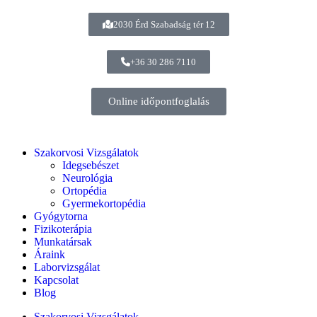
2030 Érd Szabadság tér 12
+36 30 286 7110
Online időpontfoglalás
Szakorvosi Vizsgálatok
Idegsebészet
Neurológia
Ortopédia
Gyermekortopédia
Gyógytorna
Fizikoterápia
Munkatársak
Áraink
Laborvizsgálat
Kapcsolat
Blog
Szakorvosi Vizsgálatok