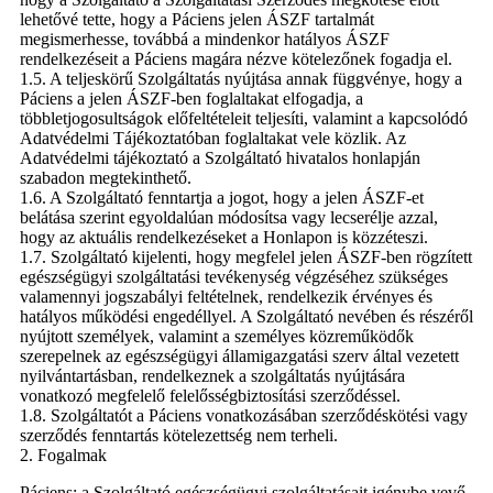
lehetővé tette, hogy a Páciens jelen ÁSZF tartalmát
megismerhesse, továbbá a mindenkor hatályos ÁSZF
rendelkezéseit a Páciens magára nézve kötelezőnek fogadja el.
1.5. A teljeskörű Szolgáltatás nyújtása annak függvénye, hogy a
Páciens a jelen ÁSZF-ben foglaltakat elfogadja, a
többletjogosultságok előfeltételeit teljesíti, valamint a kapcsolódó
Adatvédelmi Tájékoztatóban foglaltakat vele közlik. Az
Adatvédelmi tájékoztató a Szolgáltató hivatalos honlapján
szabadon megtekinthető.
1.6. A Szolgáltató fenntartja a jogot, hogy a jelen ÁSZF-et
belátása szerint egyoldalúan módosítsa vagy lecserélje azzal,
hogy az aktuális rendelkezéseket a Honlapon is közzéteszi.
1.7. Szolgáltató kijelenti, hogy megfelel jelen ÁSZF-ben rögzített
egészségügyi szolgáltatási tevékenység végzéséhez szükséges
valamennyi jogszabályi feltételnek, rendelkezik érvényes és
hatályos működési engedéllyel. A Szolgáltató nevében és részéről
nyújtott személyek, valamint a személyes közreműködők
szerepelnek az egészségügyi államigazgatási szerv által vezetett
nyilvántartásban, rendelkeznek a szolgáltatás nyújtására
vonatkozó megfelelő felelősségbiztosítási szerződéssel.
1.8. Szolgáltatót a Páciens vonatkozásában szerződéskötési vagy
szerződés fenntartás kötelezettség nem terheli.
2. Fogalmak
Páciens: a Szolgáltató egészségügyi szolgáltatásait igénybe vevő,