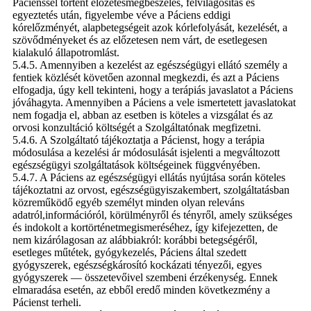
Pácienssel történt előzetesmegbeszélés, felvilágosítás és
egyeztetés után, figyelembe véve a Páciens eddigi
kórelőzményét, alapbetegségeit azok kórlefolyását, kezelését, a
szövődményeket és az előzetesen nem várt, de esetlegesen
kialakuló állapotromlást.
5.4.5. Amennyiben a kezelést az egészségügyi ellátó személy a
fentiek közlését követően azonnal megkezdi, és azt a Páciens
elfogadja, úgy kell tekinteni, hogy a terápiás javaslatot a Páciens
jóváhagyta. Amennyiben a Páciens a vele ismertetett javaslatokat
nem fogadja el, abban az esetben is köteles a vizsgálat és az
orvosi konzultáció költségét a Szolgáltatónak megfizetni.
5.4.6. A Szolgáltató tájékoztatja a Pácienst, hogy a terápia
módosulása a kezelési ár módosulását isjelenti a megváltozott
egészségügyi szolgáltatások költségeinek függvényében.
5.4.7. A Páciens az egészségügyi ellátás nyújtása során köteles
tájékoztatni az orvost, egészségügyiszakembert, szolgáltatásban
közreműködő egyéb személyt minden olyan releváns
adatról,információról, körülményről és tényről, amely szükséges
és indokolt a kortörténetmegismeréséhez, így kifejezetten, de
nem kizárólagosan az alábbiakról: korábbi betegségéről,
esetleges műtétek, gyógykezelés, Páciens által szedett
gyógyszerek, egészségkárosító kockázati tényezői, egyes
gyógyszerek — összetevőivel szembeni érzékenység. Ennek
elmaradása esetén, az ebből eredő minden következmény a
Pácienst terheli.