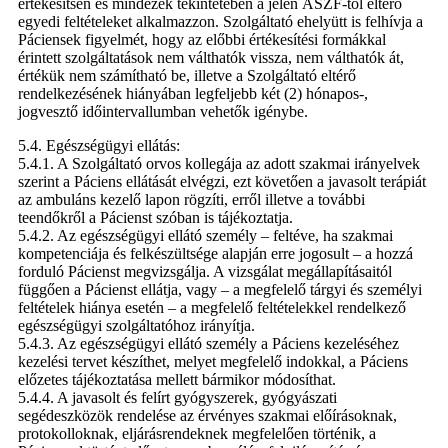
értékesítsen és mindezek tekintetében a jelen ÁSZF-től eltérő
egyedi feltételeket alkalmazzon. Szolgáltató ehelyütt is felhívja a
Páciensek figyelmét, hogy az előbbi értékesítési formákkal
érintett szolgáltatások nem válthatók vissza, nem válthatók át,
értékük nem számítható be, illetve a Szolgáltató eltérő
rendelkezésének hiányában legfeljebb két (2) hónapos-,
jogvesztő időintervallumban vehetők igénybe.
5.4. Egészségügyi ellátás:
5.4.1. A Szolgáltató orvos kollegája az adott szakmai irányelvek
szerint a Páciens ellátását elvégzi, ezt követően a javasolt terápiát
az ambuláns kezelő lapon rögzíti, erről illetve a további
teendőkről a Pácienst szóban is tájékoztatja.
5.4.2. Az egészségügyi ellátó személy – feltéve, ha szakmai
kompetenciája és felkészültsége alapján erre jogosult – a hozzá
forduló Pácienst megvizsgálja. A vizsgálat megállapításaitól
függően a Pácienst ellátja, vagy – a megfelelő tárgyi és személyi
feltételek hiánya esetén – a megfelelő feltételekkel rendelkező
egészségügyi szolgáltatóhoz irányítja.
5.4.3. Az egészségügyi ellátó személy a Páciens kezeléséhez
kezelési tervet készíthet, melyet megfelelő indokkal, a Páciens
előzetes tájékoztatása mellett bármikor módosíthat.
5.4.4. A javasolt és felírt gyógyszerek, gyógyászati
segédeszközök rendelése az érvényes szakmai előírásoknak,
protokolloknak, eljárásrendeknek megfelelően történik, a