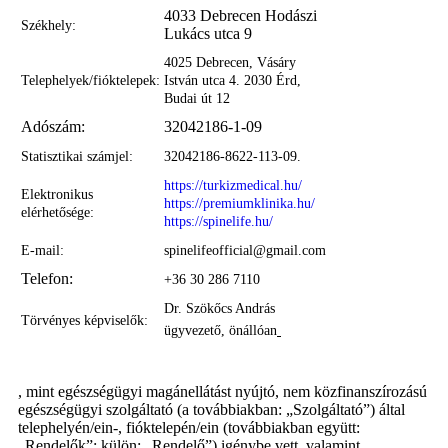
4033 Debrecen Hodászi
Székhely:
Lukács utca 9
4025 Debrecen, Vásáry
Telephelyek/fióktelepek:
István utca 4. 2030 Érd,
Budai út 12
Adószám:
32042186-1-09
Statisztikai számjel:
32042186-8622-113-09.
https://turkizmedical.hu/
Elektronikus
https://premiumklinika.hu/
elérhetősége:
https://spinelife.hu/
E-mail:
spinelifeofficial@gmail.com
Telefon:
+36 30 286 7110
Dr. Szökőcs András
Törvényes képviselők:
ügyvezető, önállóan
, mint egészségügyi magánellátást nyújtó, nem közfinanszírozású
egészségügyi szolgáltató (a továbbiakban: „Szolgáltató”) által
telephelyén/ein-, fióktelepén/ein (továbbiakban együtt:
„Rendelők”; külön: „Rendelő”) igénybe vett, valamint