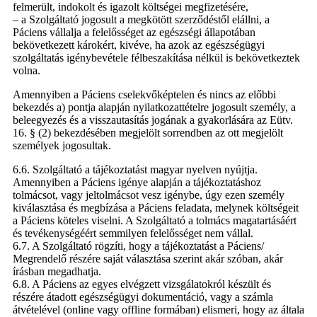
felmerült, indokolt és igazolt költségei megfizetésére,
– a Szolgáltató jogosult a megkötött szerződéstől elállni, a
Páciens vállalja a felelősséget az egészségi állapotában
bekövetkezett károkért, kivéve, ha azok az egészségügyi
szolgáltatás igénybevétele félbeszakítása nélkül is bekövetkeztek
volna.
Amennyiben a Páciens cselekvőképtelen és nincs az előbbi
bekezdés a) pontja alapján nyilatkozattételre jogosult személy, a
beleegyezés és a visszautasítás jogának a gyakorlására az Eütv.
16. § (2) bekezdésében megjelölt sorrendben az ott megjelölt
személyek jogosultak.
6.6. Szolgáltató a tájékoztatást magyar nyelven nyújtja.
Amennyiben a Páciens igénye alapján a tájékoztatáshoz
tolmácsot, vagy jeltolmácsot vesz igénybe, úgy ezen személy
kiválasztása és megbízása a Páciens feladata, melynek költségeit
a Páciens köteles viselni. A Szolgáltató a tolmács magatartásáért
és tevékenységéért semmilyen felelősséget nem vállal.
6.7. A Szolgáltató rögzíti, hogy a tájékoztatást a Páciens/
Megrendelő részére saját választása szerint akár szóban, akár
írásban megadhatja.
6.8. A Páciens az egyes elvégzett vizsgálatokról készült és
részére átadott egészségügyi dokumentáció, vagy a számla
átvételével (online vagy offline formában) elismeri, hogy az általa