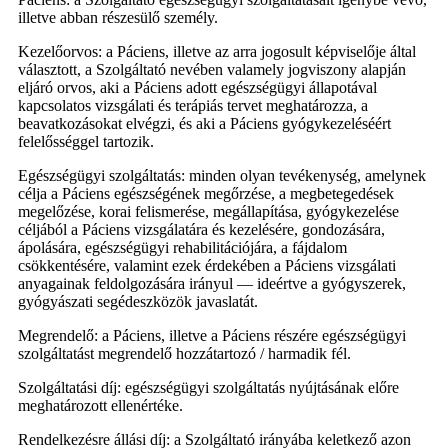
illetve abban részesülő személy.
Kezelőorvos: a Páciens, illetve az arra jogosult képviselője által
választott, a Szolgáltató nevében valamely jogviszony alapján
eljáró orvos, aki a Páciens adott egészségügyi állapotával
kapcsolatos vizsgálati és terápiás tervet meghatározza, a
beavatkozásokat elvégzi, és aki a Páciens gyógykezeléséért
felelősséggel tartozik.
Egészségügyi szolgáltatás: minden olyan tevékenység, amelynek
célja a Páciens egészségének megőrzése, a megbetegedések
megelőzése, korai felismerése, megállapítása, gyógykezelése
céljából a Páciens vizsgálatára és kezelésére, gondozására,
ápolására, egészségügyi rehabilitációjára, a fájdalom
csökkentésére, valamint ezek érdekében a Páciens vizsgálati
anyagainak feldolgozására irányul — ideértve a gyógyszerek,
gyógyászati segédeszközök javaslatát.
Megrendelő: a Páciens, illetve a Páciens részére egészségügyi
szolgáltatást megrendelő hozzátartozó / harmadik fél.
Szolgáltatási díj: egészségügyi szolgáltatás nyújtásának előre
meghatározott ellenértéke.
Rendelkezésre állási díj: a Szolgáltató irányába keletkező azon