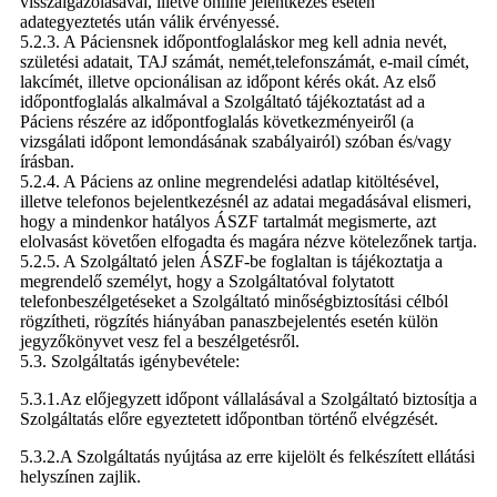
visszaigazolásával, illetve online jelentkezés esetén
adategyeztetés után válik érvényessé.
5.2.3. A Páciensnek időpontfoglaláskor meg kell adnia nevét,
születési adatait, TAJ számát, nemét,telefonszámát, e-mail címét,
lakcímét, illetve opcionálisan az időpont kérés okát. Az első
időpontfoglalás alkalmával a Szolgáltató tájékoztatást ad a
Páciens részére az időpontfoglalás következményeiről (a
vizsgálati időpont lemondásának szabályairól) szóban és/vagy
írásban.
5.2.4. A Páciens az online megrendelési adatlap kitöltésével,
illetve telefonos bejelentkezésnél az adatai megadásával elismeri,
hogy a mindenkor hatályos ÁSZF tartalmát megismerte, azt
elolvasást követően elfogadta és magára nézve kötelezőnek tartja.
5.2.5. A Szolgáltató jelen ÁSZF-be foglaltan is tájékoztatja a
megrendelő személyt, hogy a Szolgáltatóval folytatott
telefonbeszélgetéseket a Szolgáltató minőségbiztosítási célból
rögzítheti, rögzítés hiányában panaszbejelentés esetén külön
jegyzőkönyvet vesz fel a beszélgetésről.
5.3. Szolgáltatás igénybevétele:
5.3.1.Az előjegyzett időpont vállalásával a Szolgáltató biztosítja a
Szolgáltatás előre egyeztetett időpontban történő elvégzését.
5.3.2.A Szolgáltatás nyújtása az erre kijelölt és felkészített ellátási
helyszínen zajlik.