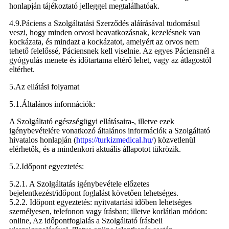
honlapján tájékoztató jelleggel megtalálhatóak.
4.9.Páciens a Szolgáltatási Szerződés aláírásával tudomásul
veszi, hogy minden orvosi beavatkozásnak, kezelésnek van
kockázata, és mindazt a kockázatot, amelyért az orvos nem
tehető felelőssé, Páciensnek kell viselnie. Az egyes Páciensnél a
gyógyulás menete és időtartama eltérő lehet, vagy az átlagostól
eltérhet.
5.Az ellátási folyamat
5.1.Általános információk:
A Szolgáltató egészségügyi ellátásaira-, illetve ezek
igénybevételére vonatkozó általános információk a Szolgáltató
hivatalos honlapján (
https://turkizmedical.hu/
) közvetlenül
elérhetők, és a mindenkori aktuális állapotot tükrözik.
5.2.Időpont egyeztetés:
5.2.1. A Szolgáltatás igénybevétele előzetes
bejelentkezést/időpont foglalást követően lehetséges.
5.2.2. Időpont egyeztetés: nyitvatartási időben lehetséges
személyesen, telefonon vagy írásban; illetve korlátlan módon:
online, Az időpontfoglalás a Szolgáltató írásbeli