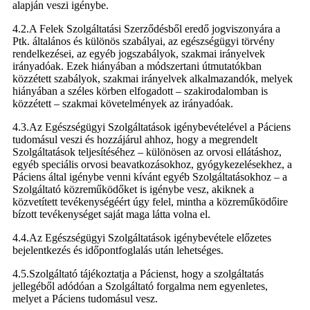
alapján veszi igénybe.
4.2.A Felek Szolgáltatási Szerződésből eredő jogviszonyára a
Ptk. általános és különös szabályai, az egészségügyi törvény
rendelkezései, az egyéb jogszabályok, szakmai irányelvek
irányadóak. Ezek hiányában a módszertani útmutatókban
közzétett szabályok, szakmai irányelvek alkalmazandók, melyek
hiányában a széles körben elfogadott – szakirodalomban is
közzétett – szakmai követelmények az irányadóak.
4.3.Az Egészségügyi Szolgáltatások igénybevételével a Páciens
tudomásul veszi és hozzájárul ahhoz, hogy a megrendelt
Szolgáltatások teljesítéséhez – különösen az orvosi ellátáshoz,
egyéb speciális orvosi beavatkozásokhoz, gyógykezelésekhez, a
Páciens által igénybe venni kívánt egyéb Szolgáltatásokhoz – a
Szolgáltató közreműködőket is igénybe vesz, akiknek a
közvetített tevékenységéért úgy felel, mintha a közreműködőire
bízott tevékenységet saját maga látta volna el.
4.4.Az Egészségügyi Szolgáltatások igénybevétele előzetes
bejelentkezés és időpontfoglalás után lehetséges.
4.5.Szolgáltató tájékoztatja a Pácienst, hogy a szolgáltatás
jellegéből adódóan a Szolgáltató forgalma nem egyenletes,
melyet a Páciens tudomásul vesz.