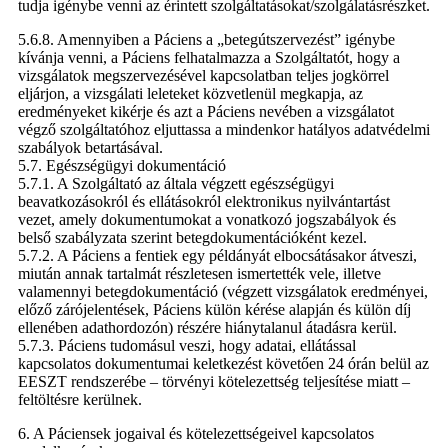
tudja igénybe venni az érintett szolgáltatásokat/szolgálatásrészket.
5.6.8. Amennyiben a Páciens a „betegútszervezést” igénybe
kívánja venni, a Páciens felhatalmazza a Szolgáltatót, hogy a
vizsgálatok megszervezésével kapcsolatban teljes jogkörrel
eljárjon, a vizsgálati leleteket közvetlenül megkapja, az
eredményeket kikérje és azt a Páciens nevében a vizsgálatot
végző szolgáltatóhoz eljuttassa a mindenkor hatályos adatvédelmi
szabályok betartásával.
5.7. Egészségügyi dokumentáció
5.7.1. A Szolgáltató az általa végzett egészségügyi
beavatkozásokról és ellátásokról elektronikus nyilvántartást
vezet, amely dokumentumokat a vonatkozó jogszabályok és
belső szabályzata szerint betegdokumentációként kezel.
5.7.2. A Páciens a fentiek egy példányát elbocsátásakor átveszi,
miután annak tartalmát részletesen ismertették vele, illetve
valamennyi betegdokumentáció (végzett vizsgálatok eredményei,
előző zárójelentések, Páciens külön kérése alapján és külön díj
ellenében adathordozón) részére hiánytalanul átadásra kerül.
5.7.3. Páciens tudomásul veszi, hogy adatai, ellátással
kapcsolatos dokumentumai keletkezést követően 24 órán belül az
EESZT rendszerébe – törvényi kötelezettség teljesítése miatt –
feltöltésre kerülnek.
6. A Páciensek jogaival és kötelezettségeivel kapcsolatos