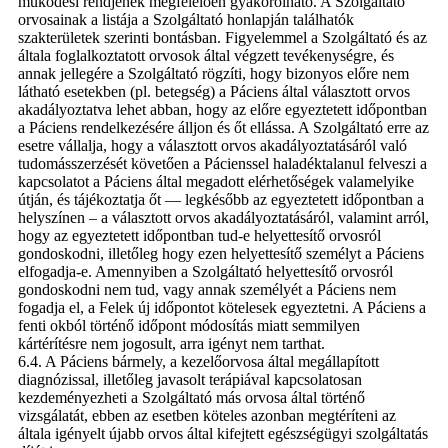
működési rendjének megfelelően gyakorolható. A Szolgáltató
orvosainak a listája a Szolgáltató honlapján találhatók
szakterületek szerinti bontásban. Figyelemmel a Szolgáltató és az
általa foglalkoztatott orvosok által végzett tevékenységre, és
annak jellegére a Szolgáltató rögzíti, hogy bizonyos előre nem
látható esetekben (pl. betegség) a Páciens által választott orvos
akadályoztatva lehet abban, hogy az előre egyeztetett időpontban
a Páciens rendelkezésére álljon és őt ellássa. A Szolgáltató erre az
esetre vállalja, hogy a választott orvos akadályoztatásáról való
tudomásszerzését követően a Pácienssel haladéktalanul felveszi a
kapcsolatot a Páciens által megadott elérhetőségek valamelyike
útján, és tájékoztatja őt — legkésőbb az egyeztetett időpontban a
helyszínen – a választott orvos akadályoztatásáról, valamint arról,
hogy az egyeztetett időpontban tud-e helyettesítő orvosról
gondoskodni, illetőleg hogy ezen helyettesítő személyt a Páciens
elfogadja-e. Amennyiben a Szolgáltató helyettesítő orvosról
gondoskodni nem tud, vagy annak személyét a Páciens nem
fogadja el, a Felek új időpontot kötelesek egyeztetni. A Páciens a
fenti okból történő időpont módosítás miatt semmilyen
kártérítésre nem jogosult, arra igényt nem tarthat.
6.4. A Páciens bármely, a kezelőorvosa által megállapított
diagnózissal, illetőleg javasolt terápiával kapcsolatosan
kezdeményezheti a Szolgáltató más orvosa által történő
vizsgálatát, ebben az esetben köteles azonban megtéríteni az
általa igényelt újabb orvos által kifejtett egészségügyi szolgáltatás