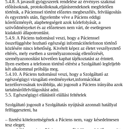
5.4.8. A javasolt gyógyszerek rendelése az érvényes szakmai
előírásoknak, protokolloknak,eljárásrendeknek megfelelően
történik, a Pácienssel történt előzetes megbeszélés, felvilágosítás
és egyeztetés után, figyelembe véve a Páciens eddigi
kórelőzményét, alapbetegségeit azok kórlefolyását, a
szövődményeket és az előzetesen nem várt, de esetlegesen
kialakuló állapotromlást.
5.4.9. A Páciens tudomásul veszi, hogy a Pácienssel
összefüggésbe hozható egészségi információtelefonon történő
közlésére nincs lehetőség. Kivételt képez az életet veszélyeztető
eltérés, mely esetben a személyazonosság ellenőrzését,
személyazonosítást követően kaphat tájékoztatást az érintett.
Ilyen esetben a telefonon történő elérést a Szolgáltató legfeljebb
két alkalommal próbálja meg.
5.4.10. A Páciens tudomásul veszi, hogy a Szolgáltató az
egészségügyi vizsgálati eredményeket,információkat
kezelőorvosának továbbítja, aki jogosult a Páciens irányába azok
tartalmárólfelvilágosítást adni.
5.5. Egészségügyi ellátástól elállási feltételek
Szolgáltató jogosult a Szolgáltatás nyújtását azonnali hatállyal
felfüggeszteni, ha
– fizetési kötelezettségének a Páciens nem, vagy késedelmesen
tesz eleget;