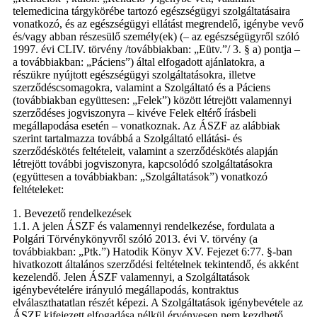
telemedicina tárgykörébe tartozó egészségügyi szolgáltatásaira
vonatkozó, és az egészségügyi ellátást megrendelő, igénybe vevő
és/vagy abban részesülő személy(ek) (– az egészségügyről szóló
1997. évi CLIV. törvény /továbbiakban: „Eütv.”/ 3. § a) pontja –
a továbbiakban: „Páciens”) által elfogadott ajánlatokra, a
részükre nyújtott egészségügyi szolgáltatásokra, illetve
szerződéscsomagokra, valamint a Szolgáltató és a Páciens
(továbbiakban együttesen: „Felek”) között létrejött valamennyi
szerződéses jogviszonyra – kivéve Felek eltérő írásbeli
megállapodása esetén – vonatkoznak. Az ÁSZF az alábbiak
szerint tartalmazza továbbá a Szolgáltató ellátási- és
szerződéskötés feltételeit, valamint a szerződéskötés alapján
létrejött további jogviszonyra, kapcsolódó szolgáltatásokra
(együttesen a továbbiakban: „Szolgáltatások”) vonatkozó
feltételeket:
1. Bevezető rendelkezések
1.1. A jelen ÁSZF és valamennyi rendelkezése, fordulata a
Polgári Törvénykönyvről szóló 2013. évi V. törvény (a
továbbiakban: „Ptk.”) Hatodik Könyv XV. Fejezet 6:77. §-ban
hivatkozott általános szerződési feltételnek tekintendő, és akként
kezelendő. Jelen ÁSZF valamennyi, a Szolgáltatások
igénybevételére irányuló megállapodás, kontraktus
elválaszthatatlan részét képezi. A Szolgáltatások igénybevétele az
ÁSZF kifejezett elfogadása nélkül érvényesen nem kezdhető