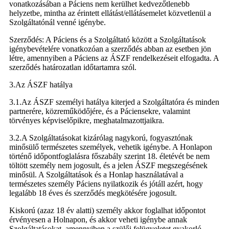
vonatkozásában a Páciens nem kerülhet kedvezőtlenebb
helyzetbe, mintha az érintett ellátást/ellátásemelet közvetlenül a
Szolgáltatónál venné igénybe.
Szerződés: A Páciens és a Szolgáltató között a Szolgáltatások
igénybevételére vonatkozóan a szerződés abban az esetben jön
létre, amennyiben a Páciens az ÁSZF rendelkezéseit elfogadta. A
szerződés határozatlan időtartamra szól.
3.Az ÁSZF hatálya
3.1.Az ÁSZF személyi hatálya kiterjed a Szolgáltatóra és minden
partnerére, közreműködőjére, és a Páciensekre, valamint
törvényes képviselőpikre, meghatalmazottjaikra.
3.2.A Szolgáltatásokat kizárólag nagykorú, fogyasztónak
minősülő természetes személyek, vehetik igénybe. A Honlapon
történő időpontfoglalásra főszabály szerint 18. életévét be nem
töltött személy nem jogosult, és a jelen ÁSZF megszegésének
minősül. A Szolgáltatások és a Honlap használatával a
természetes személy Páciens nyilatkozik és jótáll azért, hogy
legalább 18 éves és szerződés megkötésére jogosult.
Kiskorú (azaz 18 év alatti) személy akkor foglalhat időpontot
érvényesen a Holnapon, és akkor veheti igénybe annak
Szolgáltatásokat, amennyiben a szülői felügyeletet gyakorló