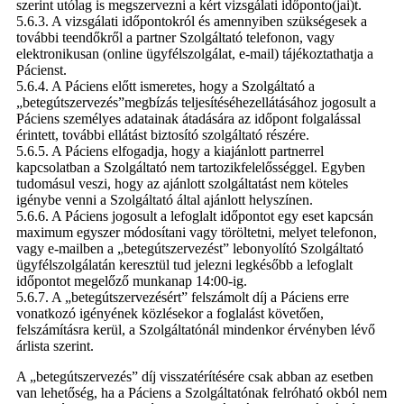
szerint utólag is megszervezni a kért vizsgálati időponto(jai)t.
5.6.3. A vizsgálati időpontokról és amennyiben szükségesek a
további teendőkről a partner Szolgáltató telefonon, vagy
elektronikusan (online ügyfélszolgálat, e-mail) tájékoztathatja a
Pácienst.
5.6.4. A Páciens előtt ismeretes, hogy a Szolgáltató a
„betegútszervezés”megbízás teljesítéséhezellátásához jogosult a
Páciens személyes adatainak átadására az időpont folgalással
érintett, további ellátást biztosító szolgáltató részére.
5.6.5. A Páciens elfogadja, hogy a kiajánlott partnerrel
kapcsolatban a Szolgáltató nem tartozikfelelősséggel. Egyben
tudomásul veszi, hogy az ajánlott szolgáltatást nem köteles
igénybe venni a Szolgáltató által ajánlott helyszínen.
5.6.6. A Páciens jogosult a lefoglalt időpontot egy eset kapcsán
maximum egyszer módosítani vagy töröltetni, melyet telefonon,
vagy e-mailben a „betegútszervezést” lebonyolító Szolgáltató
ügyfélszolgálatán keresztül tud jelezni legkésőbb a lefoglalt
időpontot megelőző munkanap 14:00-ig.
5.6.7. A „betegútszervezésért” felszámolt díj a Páciens erre
vonatkozó igényének közlésekor a foglalást követően,
felszámításra kerül, a Szolgáltatónál mindenkor érvényben lévő
árlista szerint.
A „betegútszervezés” díj visszatérítésére csak abban az esetben
van lehetőség, ha a Páciens a Szolgáltatónak felróható okból nem