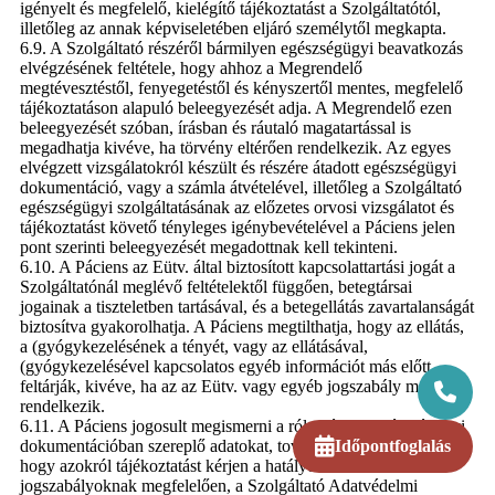
igényelt és megfelelő, kielégítő tájékoztatást a Szolgáltatótól,
illetőleg az annak képviseletében eljáró személytől megkapta.
6.9. A Szolgáltató részéről bármilyen egészségügyi beavatkozás
elvégzésének feltétele, hogy ahhoz a Megrendelő
megtévesztéstől, fenyegetéstől és kényszertől mentes, megfelelő
tájékoztatáson alapuló beleegyezését adja. A Megrendelő ezen
beleegyezését szóban, írásban és ráutaló magatartással is
megadhatja kivéve, ha törvény eltérően rendelkezik. Az egyes
elvégzett vizsgálatokról készült és részére átadott egészségügyi
dokumentáció, vagy a számla átvételével, illetőleg a Szolgáltató
egészségügyi szolgáltatásának az előzetes orvosi vizsgálatot és
tájékoztatást követő tényleges igénybevételével a Páciens jelen
pont szerinti beleegyezését megadottnak kell tekinteni.
6.10. A Páciens az Eütv. által biztosított kapcsolattartási jogát a
Szolgáltatónál meglévő feltételektől függően, betegtársai
jogainak a tiszteletben tartásával, és a betegellátás zavartalanságát
biztosítva gyakorolhatja. A Páciens megtilthatja, hogy az ellátás,
a (gyógykezelésének a tényét, vagy az ellátásával,
(gyógykezelésével kapcsolatos egyéb információt más előtt
feltárják, kivéve, ha az az Eütv. vagy egyéb jogszabály másként
rendelkezik.
6.11. A Páciens jogosult megismerni a róla készült egészségügyi
dokumentációban szereplő adatokat, tovább joga van ahhoz,
Időpontfoglalás
hogy azokról tájékoztatást kérjen a hatályos adatvédelmi
jogszabályoknak megfelelően, a Szolgáltató Adatvédelmi