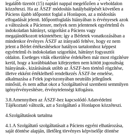
legalább tizenöt (15) naptári nappal megelőzően a weboldalon
közzéteszi. Ha az ÁSZF módosítás hatálybalépését követően a
Páciens újabb időpontot foglal a Honlapon, az a módosítás
elfogadását jelenti. Időpontfoglalás hiányában is érvényesek azok
a változások a Páciensre, melyek nem jelentenek egyértelmű és
indokolatlan hátrányt, szigorítást a Páciens vagy
megajándékozott tekintetében; így a Bérletek vonatkozásában a
mindenkor érvényes ÁSZF az irányadó feltéve, hogy ez nem
jelent a Bérlet értékesítésekor hatályos tartalomhoz képpest
egyértelmű és indokolatlan szigorítást, hátrányt fogyasztói
oldalon. Esetleges viták elkerülése érdekében már most rögzítésre
kerül, hogy a korábbiakban kifejezetten nem kötött jogosultság
hiányának-, kizárásának utóbb az ÁSZF-ben történő rögzítése,
illetve ekként értéklelhető rendelkezés ÁSZF-be emelése,
alkalmazása a Felek jogviszonyában neutrális jellegűnek
minősül, és nem adhat okot a Szolgáltatóval szembeni semmilyen
igényérvényesítésre, érvénytelenségi kifogásra.
3.8.Amennyiben az ÁSZF-hez kapcsolódó Adatvédelmi
Tájékoztató változik, azt a Szolgáltató a Honlapon közzéteszi.
4.Szolgáltatások tartalma
4.1.A Szolgáltató szolgáltatásait a Páciens egyéni elhatározása,
saját döntése alapján, illetőleg törvényes képviselője döntése