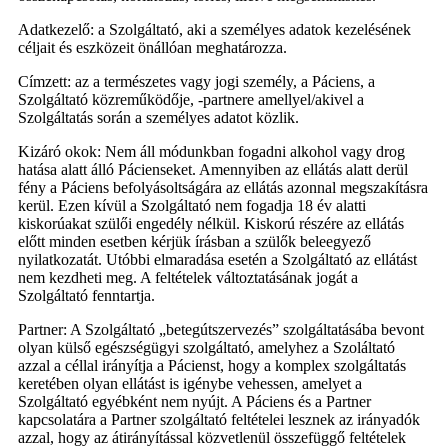
Adatkezelő: a Szolgáltató, aki a személyes adatok kezelésének
céljait és eszközeit önállóan meghatározza.
Címzett: az a természetes vagy jogi személy, a Páciens, a
Szolgáltató közreműködője, -partnere amellyel/akivel a
Szolgáltatás során a személyes adatot közlik.
Kizáró okok: Nem áll módunkban fogadni alkohol vagy drog
hatása alatt álló Pácienseket. Amennyiben az ellátás alatt derül
fény a Páciens befolyásoltságára az ellátás azonnal megszakításra
kerül. Ezen kívül a Szolgáltató nem fogadja 18 év alatti
kiskorúakat szülői engedély nélkül. Kiskorú részére az ellátás
előtt minden esetben kérjük írásban a szülők beleegyező
nyilatkozatát. Utóbbi elmaradása esetén a Szolgáltató az ellátást
nem kezdheti meg. A feltételek változtatásának jogát a
Szolgáltató fenntartja.
Partner: A Szolgáltató „betegútszervezés” szolgáltatásába bevont
olyan külső egészségügyi szolgáltató, amelyhez a Szoláltató
azzal a céllal irányítja a Pácienst, hogy a komplex szolgáltatás
keretében olyan ellátást is igénybe vehessen, amelyet a
Szolgáltató egyébként nem nyújt. A Páciens és a Partner
kapcsolatára a Partner szolgáltató feltételei lesznek az irányadók
azzal, hogy az átirányítással közvetlenül összefüggő feltételek