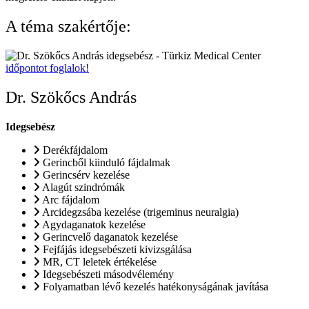
A téma szakértője:
időpontot foglalok!
Dr. Szökőcs András
Idegsebész
Derékfájdalom
Gerincből kiinduló fájdalmak
Gerincsérv kezelése
Alagút szindrómák
Arc fájdalom
Arcidegzsába kezelése (trigeminus neuralgia)
Agydaganatok kezelése
Gerincvelő daganatok kezelése
Fejfájás idegsebészeti kivizsgálása
MR, CT leletek értékelése
Idegsebészeti másodvélemény
Folyamatban lévő kezelés hatékonyságának javítása