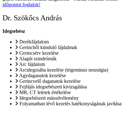
időpontot foglalok!
Dr. Szökőcs András
Idegsebész
Derékfájdalom
Gerincből kiinduló fájdalmak
Gerincsérv kezelése
Alagút szindrómák
Arc fájdalom
Arcidegzsába kezelése (trigeminus neuralgia)
Agydaganatok kezelése
Gerincvelő daganatok kezelése
Fejfájás idegsebészeti kivizsgálása
MR, CT leletek értékelése
Idegsebészeti másodvélemény
Folyamatban lévő kezelés hatékonyságának javítása
Szakterületek