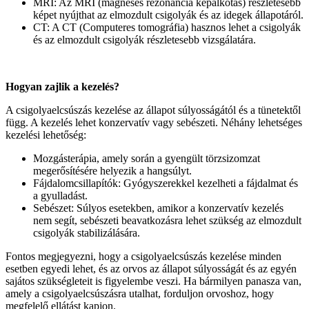
MRI: Az MRI (mágneses rezonancia képalkotás) részletesebb
képet nyújthat az elmozdult csigolyák és az idegek állapotáról.
CT: A CT (Computeres tomográfia) hasznos lehet a csigolyák
és az elmozdult csigolyák részletesebb vizsgálatára.
Hogyan zajlik a kezelés?
A csigolyaelcsúszás kezelése az állapot súlyosságától és a tünetektől
függ. A kezelés lehet konzervatív vagy sebészeti. Néhány lehetséges
kezelési lehetőség:
Mozgásterápia, amely során a gyengült törzsizomzat
megerősítésére helyezik a hangsúlyt.
Fájdalomcsillapítók: Gyógyszerekkel kezelheti a fájdalmat és
a gyulladást.
Sebészet: Súlyos esetekben, amikor a konzervatív kezelés
nem segít, sebészeti beavatkozásra lehet szükség az elmozdult
csigolyák stabilizálására.
Fontos megjegyezni, hogy a csigolyaelcsúszás kezelése minden
esetben egyedi lehet, és az orvos az állapot súlyosságát és az egyén
sajátos szükségleteit is figyelembe veszi. Ha bármilyen panasza van,
amely a csigolyaelcsúszásra utalhat, forduljon orvoshoz, hogy
megfelelő ellátást kapjon.