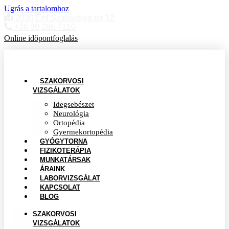
Ugrás a tartalomhoz
2030 Érd Szabadság tér 12
+36 30 286 7110
Online időpontfoglalás
SZAKORVOSI
VIZSGÁLATOK
Idegsebészet
Neurológia
Ortopédia
Gyermekortopédia
GYÓGYTORNA
FIZIKOTERÁPIA
MUNKATÁRSAK
ÁRAINK
LABORVIZSGÁLAT
KAPCSOLAT
BLOG
SZAKORVOSI
VIZSGÁLATOK