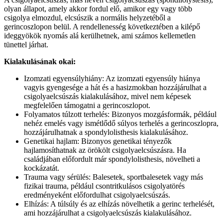
olyan állapot, amely akkor fordul elő, amikor egy vagy több
csigolya elmozdul, elcsúszik a normális helyzetéből a
gerincoszlopon belül. A rendellenesség következtében a kilépő
ideggyökök nyomás alá kerülhetnek, ami számos kellemetlen
tünettel járhat.
Kialakulásának okai:
Izomzati egyensúlyhiány: Az izomzati egyensúly hiánya
vagyis gyengesége a hát és a hasizmokban hozzájárulhat a
csigolyaelcsúszás kialakulásához, mivel nem képesek
megfelelően támogatni a gerincoszlopot.
Folyamatos túlzott terhelés: Bizonyos mozgásformák, például
nehéz emelés vagy ismétlődő súlyos terhelés a gerincoszlopra,
hozzájárulhatnak a spondylolisthesis kialakulásához.
Genetikai hajlam: Bizonyos genetikai tényezők
hajlamosíthatnak az örökölt csigolyaelcsúszásra. Ha
családjában előfordult már spondylolisthesis, növelheti a
kockázatát.
Trauma vagy sérülés: Balesetek, sportbalesetek vagy más
fizikai trauma, például csontritkulásos csigolyatörés
eredményeként előfordulhat csigolyaelcsúszás.
Elhízás: A túlsúly és az elhízás növelhetik a gerinc terhelését,
ami hozzájárulhat a csigolyaelcsúszás kialakulásához.