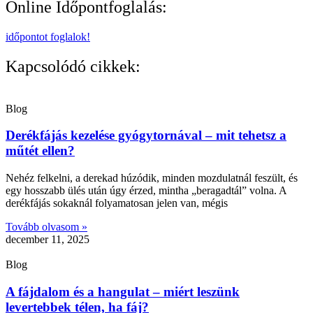
Online Időpontfoglalás:
időpontot foglalok!
Kapcsolódó cikkek:
Blog
Derékfájás kezelése gyógytornával – mit tehetsz a
műtét ellen?
Nehéz felkelni, a derekad húzódik, minden mozdulatnál feszült, és
egy hosszabb ülés után úgy érzed, mintha „beragadtál” volna. A
derékfájás sokaknál folyamatosan jelen van, mégis
Tovább olvasom »
december 11, 2025
Blog
A fájdalom és a hangulat – miért leszünk
levertebbek télen, ha fáj?