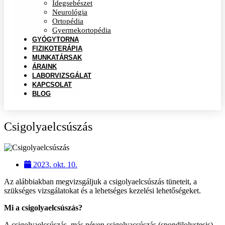
Idegsebészet
Neurológia
Ortopédia
Gyermekortopédia
GYÓGYTORNA
FIZIKOTERÁPIA
MUNKATÁRSAK
ÁRAINK
LABORVIZSGÁLAT
KAPCSOLAT
BLOG
Csigolyaelcsúszás
2023. okt. 10.
Az alábbiakban megvizsgáljuk a csigolyaelcsúszás tüneteit, a
szükséges vizsgálatokat és a lehetséges kezelési lehetőségeket.
Mi a csigolyaelcsúszás?
A csigolyaelcsúszás, más néven csigolyacsúszás (spondilolystesis),