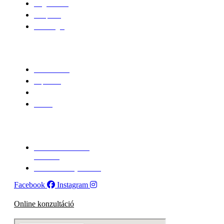
Idegsebészet
Ortopédia
Neurológia
Rólunk
Munkatársak
Kapcsolat
Betegtájékoztatók
Áraink
Továbbiak
Általános szerződési
feltételek
Adatkezelési tájékoztató
Facebook
Instagram
Online konzultáció