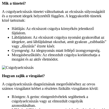
Mik a tünetei?
A csigolyaelcsúszás tünetei változhatnak az elcsúszás súlyosságától
és a nyomott idegek helyzetétől függően. A leggyakoribb tünetek
közé tartoznak:
Hátfájás: Az elcsúszott csigolya környékén jelentkező
fájdalom.
Lábfájdalom: Az elcsúszott csigolya nyomást gyakorolhat az
idegekre, ami lábfájdalmat okozhat, amit gyakran „zsibbadás”
vagy „tűszúrás” érzete kísér.
Gyengeség: Az idegnyomás miatt fellépő izomgyengeség.
Mozgásbeszűkülés: Az elmozdult csigolya korlátozhatja a
mozgást és az aktív életmódot.
Hogyan zajlik a vizsgálat?
A csigolyaelcsúszás diagnózisának megerősítéséhez az orvos
számos vizsgálatot kérhet a részletes fizikális vizsgálaton kívül:
Röntgen: A gerinc röntgenfelvételek segíthetnek a
csigolyaelcsúszás vagy az elmozdult csigolyák
azonosításában.