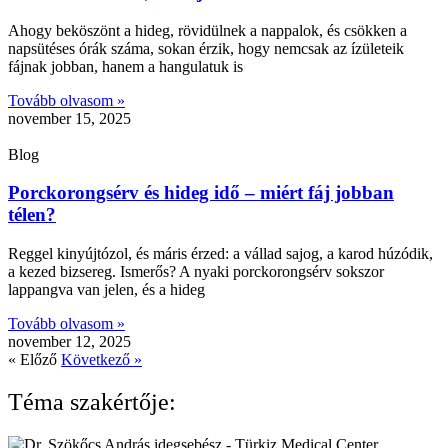
Ahogy beköszönt a hideg, rövidülnek a nappalok, és csökken a
napsütéses órák száma, sokan érzik, hogy nemcsak az ízületeik
fájnak jobban, hanem a hangulatuk is
Tovább olvasom »
november 15, 2025
Blog
Porckorongsérv és hideg idő – miért fáj jobban
télen?
Reggel kinyújtózol, és máris érzed: a vállad sajog, a karod húzódik,
a kezed bizsereg. Ismerős? A nyaki porckorongsérv sokszor
lappangva van jelen, és a hideg
Tovább olvasom »
november 12, 2025
« Előző
Következő »
Téma szakértője: