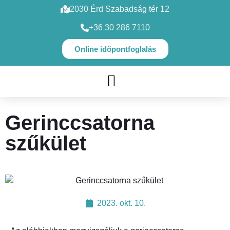
2030 Érd Szabadság tér 12
+36 30 286 7110
Online időpontfoglalás
SZAKORVOSI VIZSGÁLATOK
Gerinccsatorna
szűkület
2023. okt. 10.