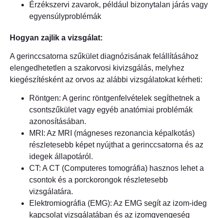
Érzékszervi zavarok, például bizonytalan járás vagy
egyensúlyproblémák
Hogyan zajlik a vizsgálat:
A gerinccsatorna szűkület diagnózisának felállításához
elengedhetetlen a szakorvosi kivizsgálás, melyhez
kiegészítésként az orvos az alábbi vizsgálatokat kérheti:
Röntgen: A gerinc röntgenfelvételek segíthetnek a
csontszűkület vagy egyéb anatómiai problémák
azonosításában.
MRI: Az MRI (mágneses rezonancia képalkotás)
részletesebb képet nyújthat a gerinccsatorna és az
idegek állapotáról.
CT: A CT (Computeres tomográfia) hasznos lehet a
csontok és a porckorongok részletesebb
vizsgálatára.
Elektromiográfia (EMG): Az EMG segít az izom-ideg
kapcsolat vizsgálatában és az izomgyengeség