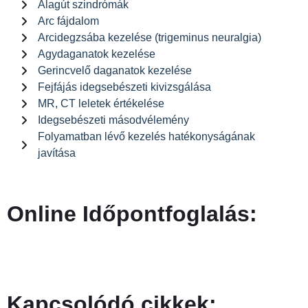
Alagút szindrómák
Arc fájdalom
Arcidegzsába kezelése (trigeminus neuralgia)
Agydaganatok kezelése
Gerincvelő daganatok kezelése
Fejfájás idegsebészeti kivizsgálása
MR, CT leletek értékelése
Idegsebészeti másodvélemény
Folyamatban lévő kezelés hatékonyságának
javítása
Online Időpontfoglalás:
Kapcsolódó cikkek: