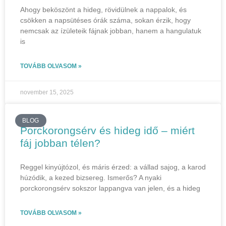
Ahogy beköszönt a hideg, rövidülnek a nappalok, és
csökken a napsütéses órák száma, sokan érzik, hogy
nemcsak az ízületeik fájnak jobban, hanem a hangulatuk
is
TOVÁBB OLVASOM »
november 15, 2025
BLOG
Porckorongsérv és hideg idő – miért
fáj jobban télen?
Reggel kinyújtózol, és máris érzed: a vállad sajog, a karod
húzódik, a kezed bizsereg. Ismerős? A nyaki
porckorongsérv sokszor lappangva van jelen, és a hideg
TOVÁBB OLVASOM »