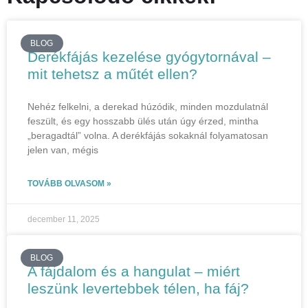
BLOG
Derékfájás kezelése gyógytornával –
mit tehetsz a műtét ellen?
Nehéz felkelni, a derekad húzódik, minden mozdulatnál
feszült, és egy hosszabb ülés után úgy érzed, mintha
„beragadtál” volna. A derékfájás sokaknál folyamatosan
jelen van, mégis
TOVÁBB OLVASOM »
december 11, 2025
BLOG
A fájdalom és a hangulat – miért
leszünk levertebbek télen, ha fáj?