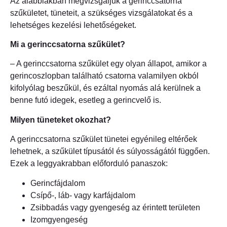
Az alábbiakban megvizsgáljuk a gerinccsatorna
szűkületet, tüneteit, a szükséges vizsgálatokat és a
lehetséges kezelési lehetőségeket.
Mi a gerinccsatorna szűkület?
– A gerinccsatorna szűkület egy olyan állapot, amikor a
gerincoszlopban található csatorna valamilyen okból
kifolyólag beszűkül, és ezáltal nyomás alá kerülnek a
benne futó idegek, esetleg a gerincvelő is.
Milyen tüneteket okozhat?
A gerinccsatorna szűkület tünetei egyénileg eltérőek
lehetnek, a szűkület típusától és súlyosságától függően.
Ezek a leggyakrabban előforduló panaszok:
Gerincfájdalom
Csípő-, láb- vagy karfájdalom
Zsibbadás vagy gyengeség az érintett területen
Izomgyengeség