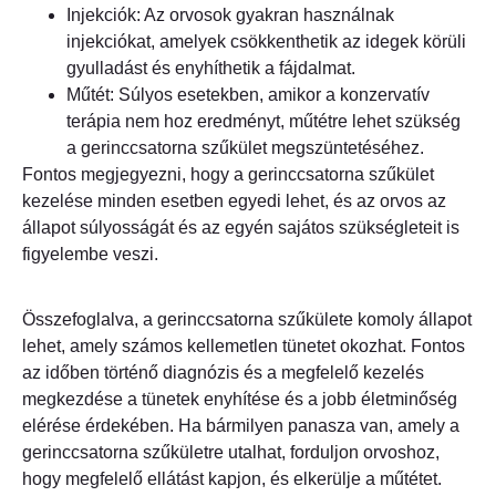
Injekciók: Az orvosok gyakran használnak
injekciókat, amelyek csökkenthetik az idegek körüli
gyulladást és enyhíthetik a fájdalmat.
Műtét: Súlyos esetekben, amikor a konzervatív
terápia nem hoz eredményt, műtétre lehet szükség
a gerinccsatorna szűkület megszüntetéséhez.
Fontos megjegyezni, hogy a gerinccsatorna szűkület
kezelése minden esetben egyedi lehet, és az orvos az
állapot súlyosságát és az egyén sajátos szükségleteit is
figyelembe veszi.
Összefoglalva, a gerinccsatorna szűkülete komoly állapot
lehet, amely számos kellemetlen tünetet okozhat. Fontos
az időben történő diagnózis és a megfelelő kezelés
megkezdése a tünetek enyhítése és a jobb életminőség
elérése érdekében. Ha bármilyen panasza van, amely a
gerinccsatorna szűkületre utalhat, forduljon orvoshoz,
hogy megfelelő ellátást kapjon, és elkerülje a műtétet.