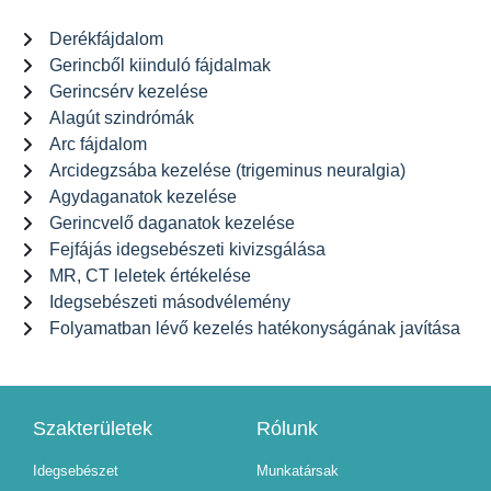
Derékfájdalom
Gerincből kiinduló fájdalmak
Gerincsérv kezelése
Alagút szindrómák
Arc fájdalom
Arcidegzsába kezelése (trigeminus neuralgia)
Agydaganatok kezelése
Gerincvelő daganatok kezelése
Fejfájás idegsebészeti kivizsgálása
MR, CT leletek értékelése
Idegsebészeti másodvélemény
Folyamatban lévő kezelés hatékonyságának javítása
Szakterületek
Rólunk
Idegsebészet
Munkatársak