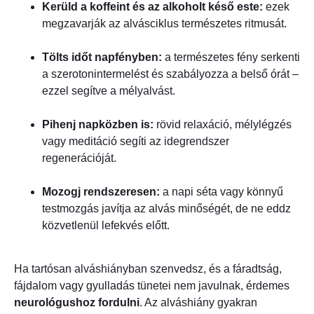
Kerüld a koffeint és az alkoholt késő este:
ezek
megzavarják az alvásciklus természetes ritmusát.
Tölts időt napfényben:
a természetes fény serkenti
a szerotonintermelést és szabályozza a belső órát –
ezzel segítve a mélyalvást.
Pihenj napközben is:
rövid relaxáció, mélylégzés
vagy meditáció segíti az idegrendszer
regenerációját.
Mozogj rendszeresen:
a napi séta vagy könnyű
testmozgás javítja az alvás minőségét, de ne eddz
közvetlenül lefekvés előtt.
Ha tartósan alváshiányban szenvedsz, és a fáradtság,
fájdalom vagy gyulladás tünetei nem javulnak, érdemes
neurológushoz fordulni
. Az alváshiány gyakran