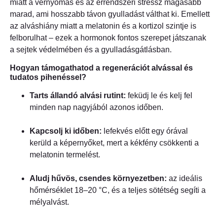
miatt a vérnyomás és az érrendszeri stressz magasabb
marad, ami hosszabb távon gyulladást válthat ki. Emellett
az alváshiány miatt a melatonin és a kortizol szintje is
felborulhat – ezek a hormonok fontos szerepet játszanak
a sejtek védelmében és a gyulladásgátlásban.
Hogyan támogathatod a regenerációt alvással és
tudatos pihenéssel?
Tarts állandó alvási rutint:
feküdj le és kelj fel
minden nap nagyjából azonos időben.
Kapcsolj ki időben:
lefekvés előtt egy órával
kerüld a képernyőket, mert a kékfény csökkenti a
melatonin termelést.
Aludj hűvös, csendes környezetben:
az ideális
hőmérséklet 18–20 °C, és a teljes sötétség segíti a
mélyalvást.