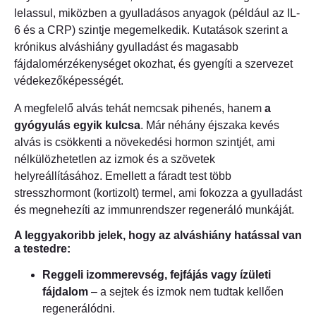
lelassul, miközben a gyulladásos anyagok (például az IL-
6 és a CRP) szintje megemelkedik. Kutatások szerint a
krónikus alváshiány gyulladást és magasabb
fájdalomérzékenységet okozhat, és gyengíti a szervezet
védekezőképességét.
A megfelelő alvás tehát nemcsak pihenés, hanem
a
gyógyulás egyik kulcsa
. Már néhány éjszaka kevés
alvás is csökkenti a növekedési hormon szintjét, ami
nélkülözhetetlen az izmok és a szövetek
helyreállításához. Emellett a fáradt test több
stresszhormont (kortizolt) termel, ami fokozza a gyulladást
és megnehezíti az immunrendszer regeneráló munkáját.
A leggyakoribb jelek, hogy az alváshiány hatással van
a testedre:
Reggeli izommerevség, fejfájás vagy ízületi
fájdalom
– a sejtek és izmok nem tudtak kellően
regenerálódni.