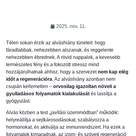
2025. nov. 11.
Télen sokan érzik az alváshiány tüneteit: hogy
fáradtabbak, nehezebben alszanak, és reggelente
nehezebben ébrednek. A rövid nappalok, a kevesebb
természetes fény és a fokozott stressz mind
hozzájárulhatnak ahhoz, hogy a szervezet
nem kap elég
időt a regenerációra
. Az alváshiány azonban nem
csupán kellemetlen –
orvosilag igazoltan növeli a
gyulladásos folyamatok kialakulását
és lassítja a
gyógyulást.
Alvás közben a test „javítási üzemmódban” működik:
helyreállítja a sejtkárosodásokat, szabályozza a
hormonokat, és aktiválja az immunrendszert. Ha ezek a
folyamatok kimaradnak, az izom- és szöveti regeneráció