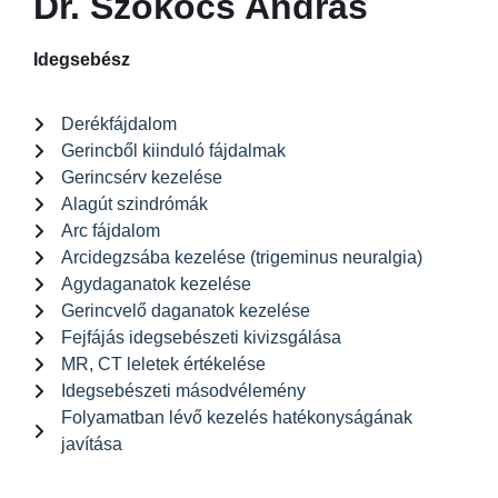
Dr. Szökőcs András
Idegsebész
Derékfájdalom
Gerincből kiinduló fájdalmak
Gerincsérv kezelése
Alagút szindrómák
Arc fájdalom
Arcidegzsába kezelése (trigeminus neuralgia)
Agydaganatok kezelése
Gerincvelő daganatok kezelése
Fejfájás idegsebészeti kivizsgálása
MR, CT leletek értékelése
Idegsebészeti másodvélemény
Folyamatban lévő kezelés hatékonyságának
javítása