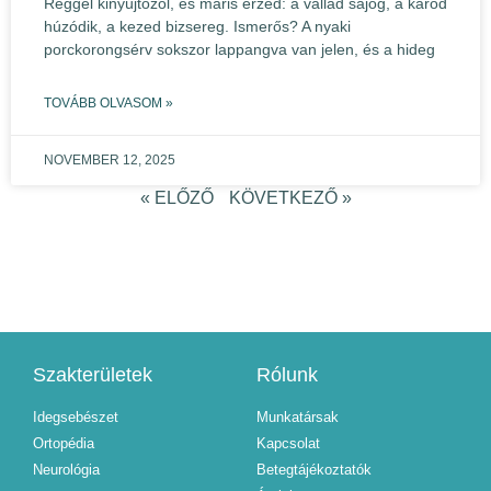
Reggel kinyújtózol, és máris érzed: a vállad sajog, a karod
húzódik, a kezed bizsereg. Ismerős? A nyaki
porckorongsérv sokszor lappangva van jelen, és a hideg
TOVÁBB OLVASOM »
NOVEMBER 12, 2025
« ELŐZŐ
KÖVETKEZŐ »
Szakterületek
Rólunk
Idegsebészet
Munkatársak
Ortopédia
Kapcsolat
Neurológia
Betegtájékoztatók