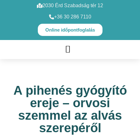
2030 Érd Szabadság tér 12
+36 30 286 7110
Online időpontfoglalás
SZAKORVOSI VIZSGÁLATOK
A pihenés gyógyító
ereje – orvosi
szemmel az alvás
szerepéről