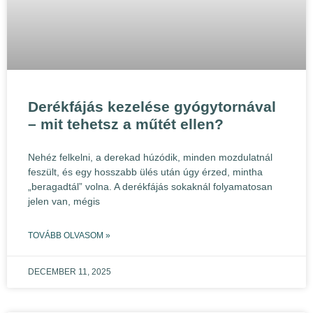
Derékfájás kezelése gyógytornával
– mit tehetsz a műtét ellen?
Nehéz felkelni, a derekad húzódik, minden mozdulatnál
feszült, és egy hosszabb ülés után úgy érzed, mintha
„beragadtál” volna. A derékfájás sokaknál folyamatosan
jelen van, mégis
TOVÁBB OLVASOM »
DECEMBER 11, 2025