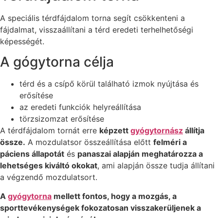
A speciális térdfájdalom torna segít csökkenteni a
fájdalmat, visszaállítani a térd eredeti terhelhetőségi
képességét.
A gógytorna célja
térd és a csípő körül található izmok nyújtása és
erősítése
az eredeti funkciók helyreállítása
törzsizomzat erősítése
A térdfájdalom tornát erre
képzett
gyógytornász
állítja
össze.
A mozdulatsor összeállítása előtt
felméri a
páciens állapotát
és
panaszai alapján meghatározza a
lehetséges kiváltó okokat
, ami alapján össze tudja állítani
a végzendő mozdulatsort.
A
gyógytorna
mellett fontos, hogy a mozgás, a
sporttevékenységek fokozatosan visszakerüljenek a