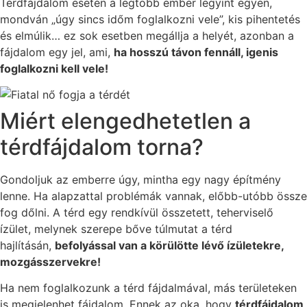
Térdfájdalom esetén a legtöbb ember legyint egyen,
mondván „úgy sincs időm foglalkozni vele”, kis pihentetés
és elmúlik… ez sok esetben megállja a helyét, azonban a
fájdalom egy jel, ami,
ha hosszú távon fennáll, igenis
foglalkozni kell vele!
Miért elengedhetetlen a
térdfájdalom torna?
Gondoljuk az emberre úgy, mintha egy nagy építmény
lenne. Ha alapzattal problémák vannak, előbb-utóbb össze
fog dőlni. A térd egy rendkívül összetett, teherviselő
ízület, melynek szerepe bőve túlmutat a térd
hajlításán,
befolyással van a körülötte lévő ízületekre,
mozgásszervekre!
Ha nem foglalkozunk a térd fájdalmával, más területeken
is megjelenhet fájdalom. Ennek az oka, hogy
térdfájdalom