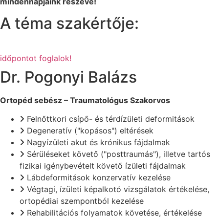
mindennapjaink részévé!
A téma szakértője:
időpontot foglalok!
Dr. Pogonyi Balázs
Ortopéd sebész – Traumatológus Szakorvos
Felnőttkori csípő- és térdízületi deformitások
Degeneratív ("kopásos") eltérések​
Nagyízületi akut és krónikus fájdalmak​
Sérüléseket követő ("posttraumás"), illetve tartós
fizikai igénybevételt követő ízületi fájdalmak​
Lábdeformitások konzervatív kezelése​
Végtagi, ízületi képalkotó vizsgálatok értékelése,
ortopédiai szempontból kezelése​
Rehabilitációs folyamatok követése, értékelése​