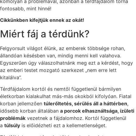
komolyan a problémával, azonban a térdfájdalom torna
fontosabb, mint hinné!
Cikkünkben kifejtjük ennek az okát!
Miért fáj a térdünk?
Felgyorsult világot élünk, az emberek többsége rohan,
állandóan késésben van, mindig menni kell valahova.
Egyszerűen úgy válaszolhatnánk meg ezt a kérdést, hogy
az emberi testet mozgató szerkezet „nem erre lett
kitalálva”.
Térdfájdalom kortól és nemtől függetlenül bármilyen
életkorban kialakulhat más-más okokból kifolyóan. Fiatal
korban jellemzően
túlerőltetés, sérülés áll a háttérben
,
idősebb korban általában
a porcok elhasználtsága, ízületi
problémák
vezetnek a fájdalomhoz. Kortól függetlenül
a
túlsúly
is előidézheti ezt a kellemetlenséget.