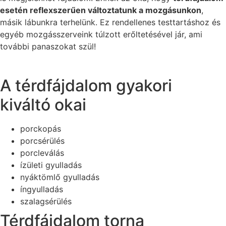
esetén reflexszerűen változtatunk a mozgásunkon
,
másik lábunkra terhelünk. Ez rendellenes testtartáshoz és
egyéb mozgásszerveink túlzott erőltetésével jár, ami
további panaszokat szül!
A térdfájdalom gyakori
kiváltó okai
porckopás
porcsérülés
porcleválás
ízületi gyulladás
nyáktömlő gyulladás
íngyulladás
szalagsérülés
Térdfájdalom torna