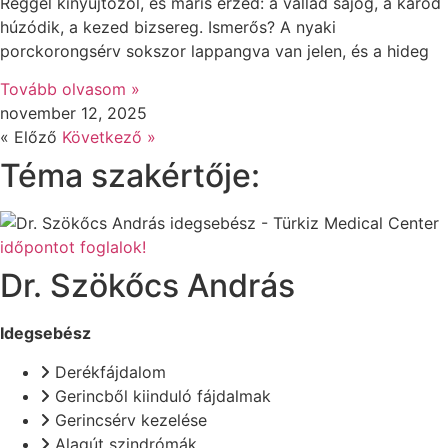
Reggel kinyújtózol, és máris érzed: a vállad sajog, a karod
húzódik, a kezed bizsereg. Ismerős? A nyaki
porckorongsérv sokszor lappangva van jelen, és a hideg
Tovább olvasom »
november 12, 2025
« Előző
Következő »
Téma szakértője:
időpontot foglalok!
Dr. Szökőcs András
Idegsebész
Derékfájdalom
Gerincből kiinduló fájdalmak
Gerincsérv kezelése
Alagút szindrómák