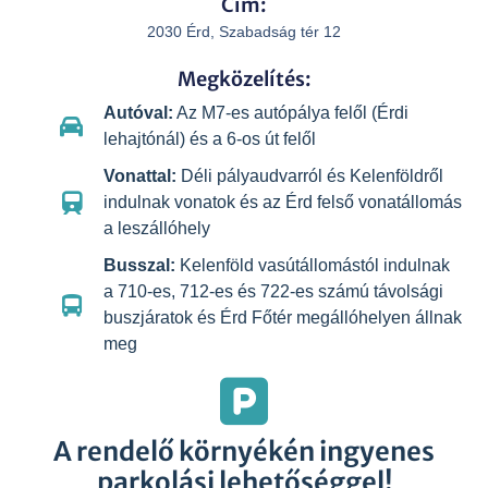
Cím:
2030 Érd, Szabadság tér 12
Megközelítés:
Autóval:
Az M7-es autópálya felől (Érdi
lehajtónál) és a 6-os út felől
Vonattal:
Déli pályaudvarról és Kelenföldről
indulnak vonatok és az Érd felső vonatállomás
a leszállóhely
Busszal:
Kelenföld vasútállomástól indulnak
a 710-es, 712-es és 722-es számú távolsági
buszjáratok és Érd Főtér megállóhelyen állnak
meg
A rendelő környékén ingyenes
parkolási lehetőséggel!