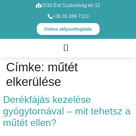
2030 Érd Szabadság tér 12
+36 30 286 7110
Online időpontfoglalás
SZAKORVOSI VIZSGÁLATOK
Címke:
műtét
elkerülése
Derékfájás kezelése
gyógytornával – mit tehetsz a
műtét ellen?