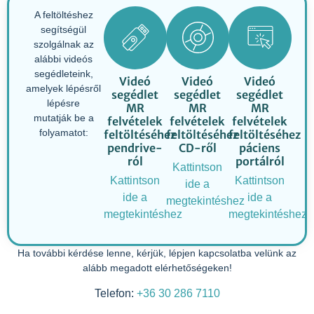
A feltöltéshez
segítségül
szolgálnak az
alábbi videós
segédleteink,
Videó
Videó
Videó
amelyek lépésről
segédlet
segédlet
segédlet
lépésre
MR
MR
MR
mutatják
be
a
felvételek
felvételek
felvételek
folyamatot:
feltöltéséhez
feltöltéséhez
feltöltéséhez
pendrive-
CD-ről
páciens
ról
portálról
Kattintson
Kattintson
Kattintson
ide a
ide a
ide a
megtekintéshez
megtekintéshez
megtekintéshez
Ha további kérdése lenne, kérjük, lépjen kapcsolatba velünk az
alább megadott elérhetőségeken!
Telefon:
+36 30 286 7110