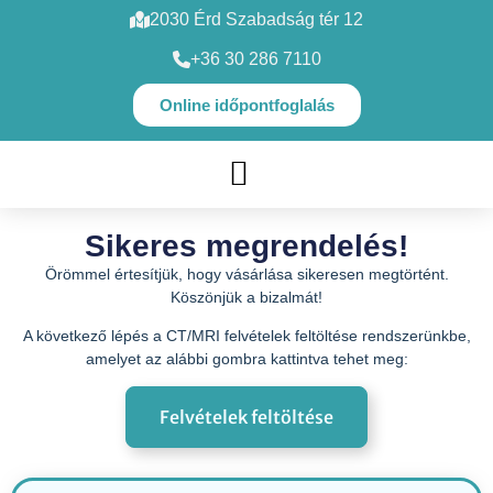
2030 Érd Szabadság tér 12
+36 30 286 7110
Online időpontfoglalás
SZAKORVOSI VIZSGÁLATOK
Sikeres megrendelés!
Örömmel értesítjük, hogy vásárlása sikeresen megtörtént.
Köszönjük a bizalmát!
A következő lépés a CT/MRI felvételek feltöltése rendszerünkbe,
amelyet az alábbi gombra kattintva tehet meg:
Felvételek feltöltése