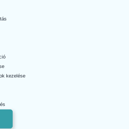
tás
ció
se
ok kezelése
zés