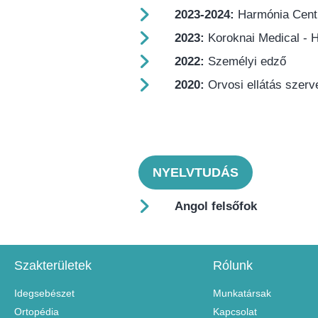
2023-2024:
Harmónia Centr
2023:
Koroknai Medical - 
2022:
Személyi edző
2020:
Orvosi ellátás szerv
NYELVTUDÁS
Angol felsőfok
Szakterületek
Rólunk
Idegsebészet
Munkatársak
Ortopédia
Kapcsolat