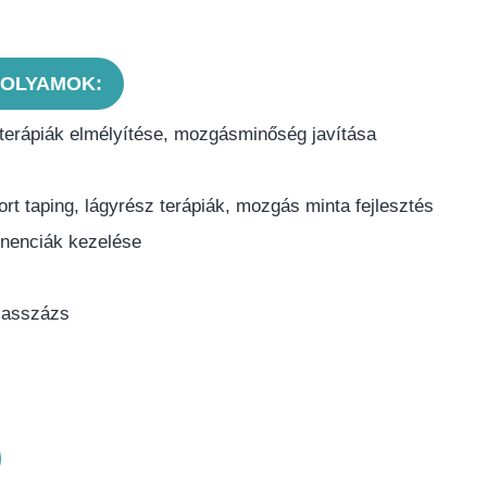
OLYAMOK:
terápiák elmélyítése, mozgásminőség javítása
ort taping, lágyrész terápiák, mozgás minta fejlesztés
tinenciák kezelése
Masszázs