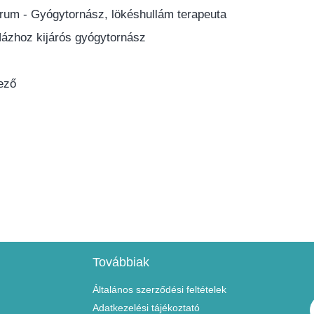
um - Gyógytornász, lökéshullám terapeuta
Házhoz kijárós gyógytornász
ező
Továbbiak
Általános szerződési feltételek
Adatkezelési tájékoztató