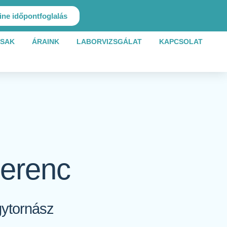
ine időpontfoglalás
SAK
ÁRAINK
LABORVIZSGÁLAT
KAPCSOLAT
erenc
gytornász