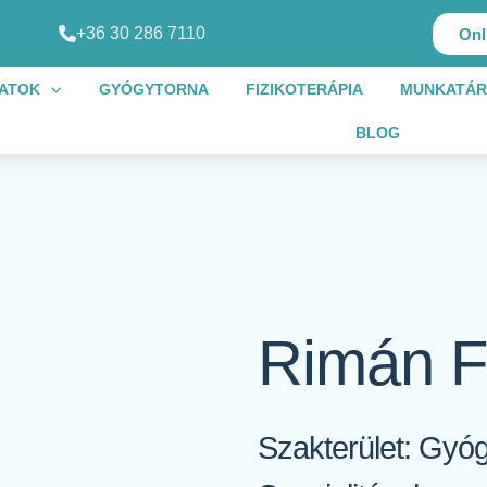
+36 30 286 7110
Onl
LATOK
GYÓGYTORNA
FIZIKOTERÁPIA
MUNKATÁR
BLOG
Rimán F
Szakterület: Gyó