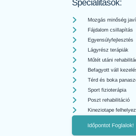
Specialitások:
Mozgás minőség javí
Fájdalom csillapítás
Egyensúlyfejlesztés
Lágyrész terápiák
Műtét utáni rehabilitá
Befagyott váll kezelé
Térd és boka panasz
Sport fizioterápia
Poszt rehabilitáció
Kineziotape felhelye
Időpontot Foglalok!