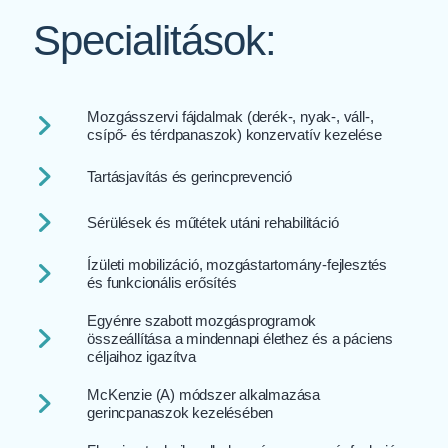
Specialitások:
Mozgásszervi fájdalmak (derék-, nyak-, váll-,
csípő- és térdpanaszok) konzervatív kezelése
Tartásjavítás és gerincprevenció
Sérülések és műtétek utáni rehabilitáció
Ízületi mobilizáció, mozgástartomány-fejlesztés
és funkcionális erősítés
Egyénre szabott mozgásprogramok
összeállítása a mindennapi élethez és a páciens
céljaihoz igazítva
McKenzie (A) módszer alkalmazása
gerincpanaszok kezelésében