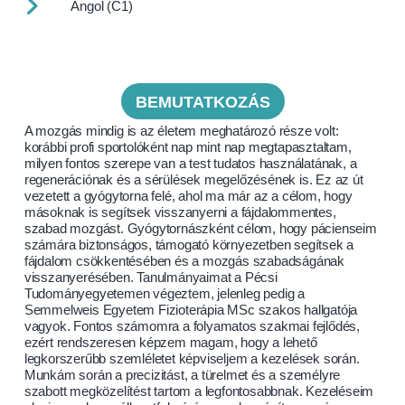
Angol (C1)
BEMUTATKOZÁS
A mozgás mindig is az életem meghatározó része volt:
korábbi profi sportolóként nap mint nap megtapasztaltam,
milyen fontos szerepe van a test tudatos használatának, a
regenerációnak és a sérülések megelőzésének is. Ez az út
vezetett a gyógytorna felé, ahol ma már az a célom, hogy
másoknak is segítsek visszanyerni a fájdalommentes,
szabad mozgást. Gyógytornászként célom, hogy pácienseim
számára biztonságos, támogató környezetben segítsek a
fájdalom csökkentésében és a mozgás szabadságának
visszanyerésében. Tanulmányaimat a Pécsi
Tudományegyetemen végeztem, jelenleg pedig a
Semmelweis Egyetem Fizioterápia MSc szakos hallgatója
vagyok. Fontos számomra a folyamatos szakmai fejlődés,
ezért rendszeresen képzem magam, hogy a lehető
legkorszerűbb szemléletet képviseljem a kezelések során.
Munkám során a precizitást, a türelmet és a személyre
szabott megközelítést tartom a legfontosabbnak. Kezeléseim