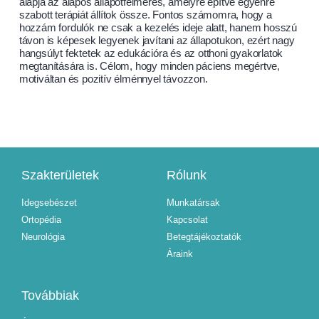
alapja az alapos állapotfelmérés, amelyre építve egyénre
szabott terápiát állítok össze. Fontos számomra, hogy a
hozzám fordulók ne csak a kezelés ideje alatt, hanem hosszú
távon is képesek legyenek javítani az állapotukon, ezért nagy
hangsúlyt fektetek az edukációra és az otthoni gyakorlatok
megtanítására is. Célom, hogy minden páciens megértve,
motiváltan és pozitív élménnyel távozzon.
Szakterületek
Rólunk
Idegsebészet
Munkatársak
Ortopédia
Kapcsolat
Neurológia
Betegtájékoztatók
Áraink
Továbbiak