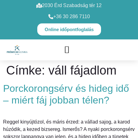
2030 Érd Szabadság tér 12
+36 30 286 7110
Online időpontfoglalás
SZAKORVOSI VIZSGÁLATOK
Címke:
váll fájadlom
Porckorongsérv és hideg idő
– miért fáj jobban télen?
Reggel kinyújtózol, és máris érzed: a vállad sajog, a karod
húzódik, a kezed bizsereg. Ismerős? A nyaki porckorongsérv
sokszor lappangva van jelen, és a hideg időben a tünetek