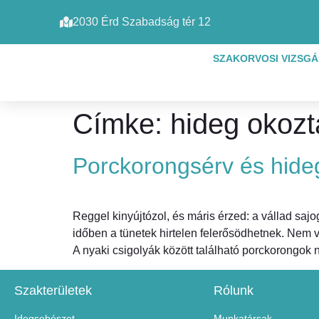
2030 Érd Szabadság tér 12
SZAKORVOSI VIZSG
Címke:
hideg okozt
Porckorongsérv és hideg 
Reggel kinyújtózol, és máris érzed: a vállad saj
időben a tünetek hirtelen felerősödhetnek. Nem v
A nyaki csigolyák között található porckorongok
Szakterületek
Rólunk
Idegsebészet
Munkatársak