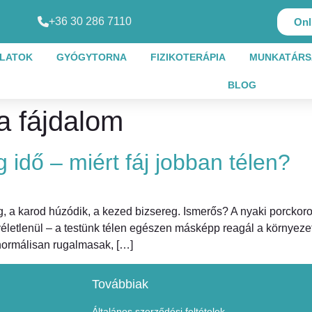
+36 30 286 7110
Onl
ÁLATOK
GYÓGYTORNA
FIZIKOTERÁPIA
MUNKATÁRS
BLOG
a fájdalom
idő – miért fáj jobban télen?
og, a karod húzódik, a kezed bizsereg. Ismerős? A nyaki porcko
életlenül – a testünk télen egészen másképp reagál a környezeti
 normálisan rugalmasak, […]
Továbbiak
Általános szerződési feltételek