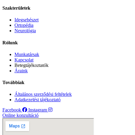
Szakterületek
Idegsebészet
Ortopédia
Neurológia
Rólunk
Munkatársak
Kapcsolat
Betegtájékoztatók
Áraink
Továbbiak
Általános szerződési feltételek
Adatkezelési tájékoztató
Facebook
Instagram
Online konzultáció