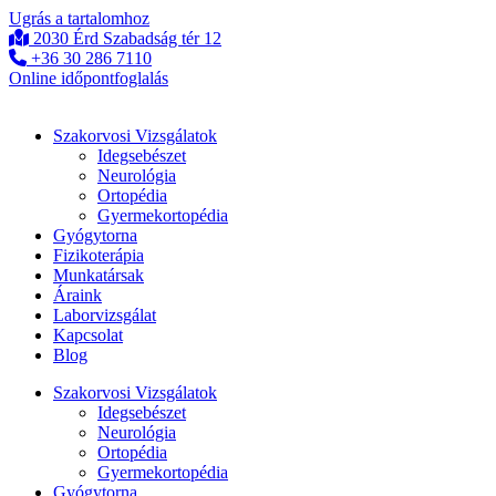
Ugrás a tartalomhoz
2030 Érd Szabadság tér 12
+36 30 286 7110
Online időpontfoglalás
Szakorvosi Vizsgálatok
Idegsebészet
Neurológia
Ortopédia
Gyermekortopédia
Gyógytorna
Fizikoterápia
Munkatársak
Áraink
Laborvizsgálat
Kapcsolat
Blog
Szakorvosi Vizsgálatok
Idegsebészet
Neurológia
Ortopédia
Gyermekortopédia
Gyógytorna