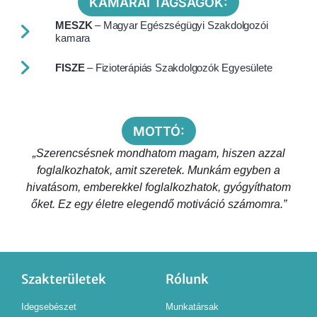
KAMARAI TAGSÁGOK:
MESZK
– Magyar Egészségügyi Szakdolgozói
kamara
FISZE
– Fizioterápiás Szakdolgozók Egyesülete
MOTTÓ:
„Szerencsésnek mondhatom magam, hiszen azzal
foglalkozhatok, amit szeretek. Munkám egyben a
hivatásom, emberekkel foglalkozhatok, gyógyíthatom
őket. Ez egy életre elegendő motiváció számomra.”
Szakterületek
Rólunk
Idegsebészet
Munkatársak