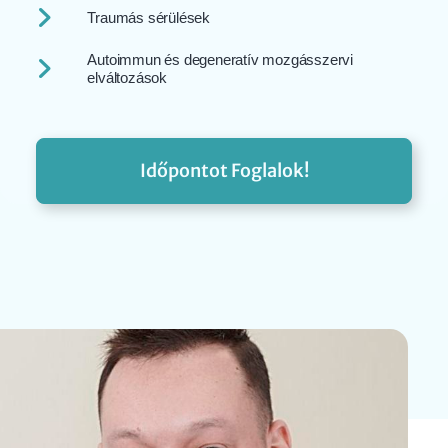
Traumás sérülések
Autoimmun és degeneratív mozgásszervi
elváltozások
Időpontot Foglalok!