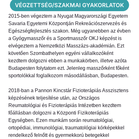
VÉGZETTSÉG/SZAKMAI GYAKORLATOK
2015-ben végeztem a Nyugat Magyarországi Egyetem
Savaria Egyetemi Központján Rekreációszervezés és
Egészségfejlesztés szakon. Még ugyanebben az évben
a Gyógymasszőr és a Sportmasszőr OKJ képzést is
elvégeztem a Nemzetközi Masszázs-akadémián. Ezt
követően Szombathelyen egyéni vállalkozóként
kezdtem dolgozni ebben a munkakörben, illetve azóta
Budapesten folytatom ezt. Jelenleg masszőrként főként
sportolókkal foglalkozom másodállásban, Budapesten.
2018-ban a Pannon Kincstár Fizioterápiás Asszisztens
képzésének teljesítése után, az Országos
Reumatológiai és Fizioterápiás Intézetben kezdtem
főállásban dolgozni a Központi Fizikoterápiás
Egységben. Ezen munkám során reumatológiai,
ortopédiai, immunológiai, traumatológiai kórképekkel
rendelkező felnőtt és gyermekkorú betegekkel