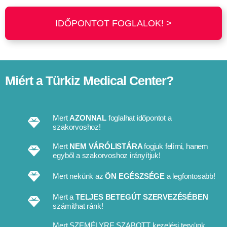
IDŐPONTOT FOGLALOK! >
Miért a Türkiz Medical Center?
Mert
AZONNAL
foglalhat időpontot a
szakorvoshoz!
Mert
NEM VÁRÓLISTÁRA
fogjuk felírni, hanem
egyből a szakorvoshoz irányítjuk!
Mert nekünk az
ÖN EGÉSZSÉGE
a legfontosabb!
Mert a
TELJES BETEGÚT SZERVEZÉSÉBEN
számíthat ránk!
Mert SZEMÉLYRE SZABOTT kezelési tervünk