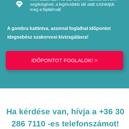
segítségével, a legrövidebb idő alatt szűntetjük
meg a fájdalmait!
A gombra kattintva, azonnal foglalhat időpontot
idegsebész szakorvosi kivizsgálásra!
IDŐPONTOT FOGLALOK! >
Ha kérdése van, hívja a +36 30
286 7110
-es telefonszámot!